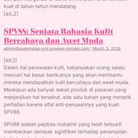
kuat di tahun-tahun mendatang.
[ad_2]
SPV88: Senjata Rahasia Kulit
Bercahaya dan Awet Muda
admin@supernotes-org.preview-domain.com
|
March 3, 2026
[ad_1]
Dalam hal perawatan kulit, kebanyakan orang selalu
mencari hal besar berikutnya yang akan membantu
mereka mendapatkan kulit bercahaya dan awet muda.
Meskipun ada banyak sekali produk di pasaran yang
menjanjikan hal tersebut, ada satu bahan yang menarik
perhatian karena sifat anti-penuaannya yang kuat:
SPV88.
SPV88 adalah peptida mutakhir yang telah terbukti
memberikan dampak signifikan terhadap penampilan