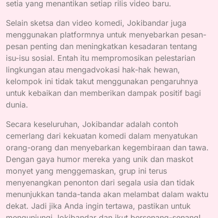
setia yang menantikan setiap rilis video baru.
Selain sketsa dan video komedi, Jokibandar juga
menggunakan platformnya untuk menyebarkan pesan-
pesan penting dan meningkatkan kesadaran tentang
isu-isu sosial. Entah itu mempromosikan pelestarian
lingkungan atau mengadvokasi hak-hak hewan,
kelompok ini tidak takut menggunakan pengaruhnya
untuk kebaikan dan memberikan dampak positif bagi
dunia.
Secara keseluruhan, Jokibandar adalah contoh
cemerlang dari kekuatan komedi dalam menyatukan
orang-orang dan menyebarkan kegembiraan dan tawa.
Dengan gaya humor mereka yang unik dan maskot
monyet yang menggemaskan, grup ini terus
menyenangkan penonton dari segala usia dan tidak
menunjukkan tanda-tanda akan melambat dalam waktu
dekat. Jadi jika Anda ingin tertawa, pastikan untuk
mengunjungi Jokibandar dan ikut bersenang-senang!