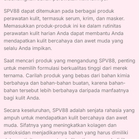
SPV88 dapat ditemukan pada berbagai produk
perawatan kulit, termasuk serum, krim, dan masker.
Memasukkan produk-produk ini ke dalam rutinitas
perawatan kulit harian Anda dapat membantu Anda
mendapatkan kulit bercahaya dan awet muda yang
selalu Anda impikan.
Saat mencari produk yang mengandung SPV88, penting
untuk memilih formulasi berkualitas tinggi dari merek
ternama. Carilah produk yang bebas dari bahan kimia
berbahaya dan bahan-bahan buatan, karena bahan-
bahan tersebut lebih berbahaya daripada manfaatnya
bagi kulit Anda.
Secara keseluruhan, SPV88 adalah senjata rahasia yang
ampuh untuk mendapatkan kulit bercahaya dan awet
muda. Sifatnya yang meningkatkan kolagen dan
antioksidan menjadikannya bahan yang harus dimiliki