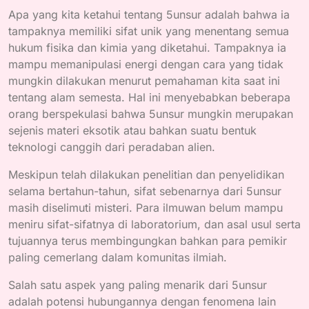
Apa yang kita ketahui tentang 5unsur adalah bahwa ia
tampaknya memiliki sifat unik yang menentang semua
hukum fisika dan kimia yang diketahui. Tampaknya ia
mampu memanipulasi energi dengan cara yang tidak
mungkin dilakukan menurut pemahaman kita saat ini
tentang alam semesta. Hal ini menyebabkan beberapa
orang berspekulasi bahwa 5unsur mungkin merupakan
sejenis materi eksotik atau bahkan suatu bentuk
teknologi canggih dari peradaban alien.
Meskipun telah dilakukan penelitian dan penyelidikan
selama bertahun-tahun, sifat sebenarnya dari 5unsur
masih diselimuti misteri. Para ilmuwan belum mampu
meniru sifat-sifatnya di laboratorium, dan asal usul serta
tujuannya terus membingungkan bahkan para pemikir
paling cemerlang dalam komunitas ilmiah.
Salah satu aspek yang paling menarik dari 5unsur
adalah potensi hubungannya dengan fenomena lain