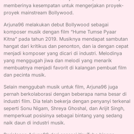
memberinya kesempatan untuk mengerjakan proyek-
proyek mainstream Bollywood.
Arjuna96 melakukan debut Bollywood sebagai
komposer musik dengan film “Hume Tumse Pyaar
Kitna” pada tahun 2019. Musiknya mendapat sambutan
hangat dari kritikus dan penonton, dan ia dengan cepat
menjadi komposer yang dicari di industri. Melodinya
yang menggugah jiwa dan melodi yang menarik
membuatnya menjadi favorit di kalangan pembuat film
dan pecinta musik.
Selain menggubah musik untuk film, Arjuna96 juga
pernah berkolaborasi dengan beberapa nama besar di
industri film. Dia telah bekerja dengan penyanyi terkenal
seperti Sonu Nigam, Shreya Ghoshal, dan Arijit Singh,
memperkuat posisinya sebagai bintang yang sedang
naik daun di industri musik.