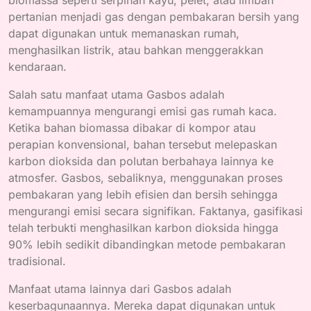
pertanian menjadi gas dengan pembakaran bersih yang
dapat digunakan untuk memanaskan rumah,
menghasilkan listrik, atau bahkan menggerakkan
kendaraan.
Salah satu manfaat utama Gasbos adalah
kemampuannya mengurangi emisi gas rumah kaca.
Ketika bahan biomassa dibakar di kompor atau
perapian konvensional, bahan tersebut melepaskan
karbon dioksida dan polutan berbahaya lainnya ke
atmosfer. Gasbos, sebaliknya, menggunakan proses
pembakaran yang lebih efisien dan bersih sehingga
mengurangi emisi secara signifikan. Faktanya, gasifikasi
telah terbukti menghasilkan karbon dioksida hingga
90% lebih sedikit dibandingkan metode pembakaran
tradisional.
Manfaat utama lainnya dari Gasbos adalah
keserbagunaannya. Mereka dapat digunakan untuk