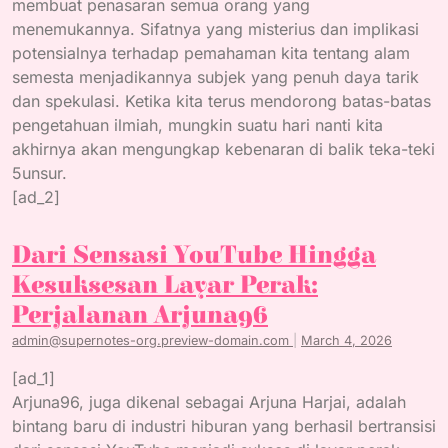
membuat penasaran semua orang yang
menemukannya. Sifatnya yang misterius dan implikasi
potensialnya terhadap pemahaman kita tentang alam
semesta menjadikannya subjek yang penuh daya tarik
dan spekulasi. Ketika kita terus mendorong batas-batas
pengetahuan ilmiah, mungkin suatu hari nanti kita
akhirnya akan mengungkap kebenaran di balik teka-teki
5unsur.
[ad_2]
Dari Sensasi YouTube Hingga
Kesuksesan Layar Perak:
Perjalanan Arjuna96
admin@supernotes-org.preview-domain.com
|
March 4, 2026
[ad_1]
Arjuna96, juga dikenal sebagai Arjuna Harjai, adalah
bintang baru di industri hiburan yang berhasil bertransisi