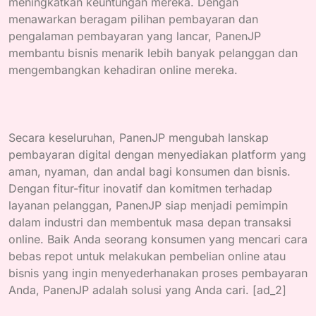
meningkatkan keuntungan mereka. Dengan
menawarkan beragam pilihan pembayaran dan
pengalaman pembayaran yang lancar, PanenJP
membantu bisnis menarik lebih banyak pelanggan dan
mengembangkan kehadiran online mereka.
Secara keseluruhan, PanenJP mengubah lanskap
pembayaran digital dengan menyediakan platform yang
aman, nyaman, dan andal bagi konsumen dan bisnis.
Dengan fitur-fitur inovatif dan komitmen terhadap
layanan pelanggan, PanenJP siap menjadi pemimpin
dalam industri dan membentuk masa depan transaksi
online. Baik Anda seorang konsumen yang mencari cara
bebas repot untuk melakukan pembelian online atau
bisnis yang ingin menyederhanakan proses pembayaran
Anda, PanenJP adalah solusi yang Anda cari. [ad_2]