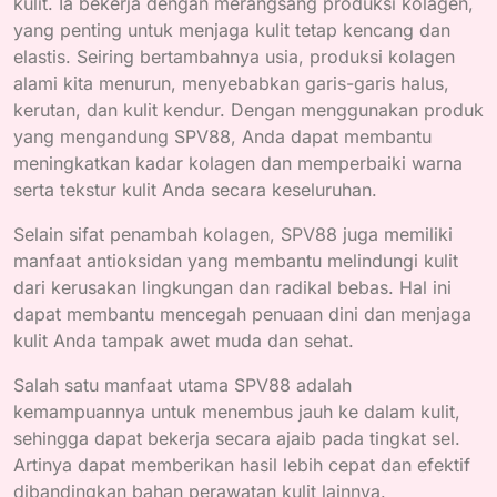
kulit. Ia bekerja dengan merangsang produksi kolagen,
yang penting untuk menjaga kulit tetap kencang dan
elastis. Seiring bertambahnya usia, produksi kolagen
alami kita menurun, menyebabkan garis-garis halus,
kerutan, dan kulit kendur. Dengan menggunakan produk
yang mengandung SPV88, Anda dapat membantu
meningkatkan kadar kolagen dan memperbaiki warna
serta tekstur kulit Anda secara keseluruhan.
Selain sifat penambah kolagen, SPV88 juga memiliki
manfaat antioksidan yang membantu melindungi kulit
dari kerusakan lingkungan dan radikal bebas. Hal ini
dapat membantu mencegah penuaan dini dan menjaga
kulit Anda tampak awet muda dan sehat.
Salah satu manfaat utama SPV88 adalah
kemampuannya untuk menembus jauh ke dalam kulit,
sehingga dapat bekerja secara ajaib pada tingkat sel.
Artinya dapat memberikan hasil lebih cepat dan efektif
dibandingkan bahan perawatan kulit lainnya.