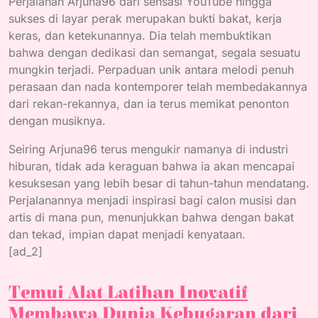
Perjalanan Arjuna96 dari sensasi YouTube hingga
sukses di layar perak merupakan bukti bakat, kerja
keras, dan ketekunannya. Dia telah membuktikan
bahwa dengan dedikasi dan semangat, segala sesuatu
mungkin terjadi. Perpaduan unik antara melodi penuh
perasaan dan nada kontemporer telah membedakannya
dari rekan-rekannya, dan ia terus memikat penonton
dengan musiknya.
Seiring Arjuna96 terus mengukir namanya di industri
hiburan, tidak ada keraguan bahwa ia akan mencapai
kesuksesan yang lebih besar di tahun-tahun mendatang.
Perjalanannya menjadi inspirasi bagi calon musisi dan
artis di mana pun, menunjukkan bahwa dengan bakat
dan tekad, impian dapat menjadi kenyataan.
[ad_2]
Temui Alat Latihan Inovatif
Membawa Dunia Kebugaran dari