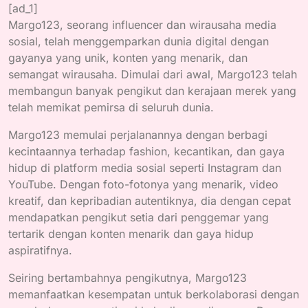
[ad_1]
Margo123, seorang influencer dan wirausaha media
sosial, telah menggemparkan dunia digital dengan
gayanya yang unik, konten yang menarik, dan
semangat wirausaha. Dimulai dari awal, Margo123 telah
membangun banyak pengikut dan kerajaan merek yang
telah memikat pemirsa di seluruh dunia.
Margo123 memulai perjalanannya dengan berbagi
kecintaannya terhadap fashion, kecantikan, dan gaya
hidup di platform media sosial seperti Instagram dan
YouTube. Dengan foto-fotonya yang menarik, video
kreatif, dan kepribadian autentiknya, dia dengan cepat
mendapatkan pengikut setia dari penggemar yang
tertarik dengan konten menarik dan gaya hidup
aspiratifnya.
Seiring bertambahnya pengikutnya, Margo123
memanfaatkan kesempatan untuk berkolaborasi dengan