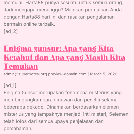
memulai, Harta88 punya sesuatu untuk semua orang.
Jadi mengapa menunggu? Mainkan permainan Anda
dengan Harta88 hari ini dan rasakan pengalaman
bermain online terbaik.
[ad_2]
Enigma 5unsur: Apa yang Kita
Ketahui dan Apa yang Masih Kita
Temukan
admin@supernotes-org.preview-domain.com
|
March 5, 2026
[ad_1]
Enigma 5unsur merupakan fenomena misterius yang
membingungkan para ilmuwan dan peneliti selama
beberapa dekade. Dinamakan berdasarkan elemen
misterius yang tampaknya menjadi inti misteri, 5elemen
telah lolos dari semua upaya penjelasan dan
pemahaman.