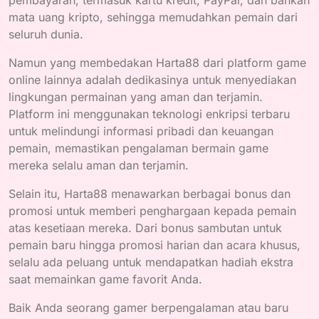
mata uang kripto, sehingga memudahkan pemain dari
seluruh dunia.
Namun yang membedakan Harta88 dari platform game
online lainnya adalah dedikasinya untuk menyediakan
lingkungan permainan yang aman dan terjamin.
Platform ini menggunakan teknologi enkripsi terbaru
untuk melindungi informasi pribadi dan keuangan
pemain, memastikan pengalaman bermain game
mereka selalu aman dan terjamin.
Selain itu, Harta88 menawarkan berbagai bonus dan
promosi untuk memberi penghargaan kepada pemain
atas kesetiaan mereka. Dari bonus sambutan untuk
pemain baru hingga promosi harian dan acara khusus,
selalu ada peluang untuk mendapatkan hadiah ekstra
saat memainkan game favorit Anda.
Baik Anda seorang gamer berpengalaman atau baru