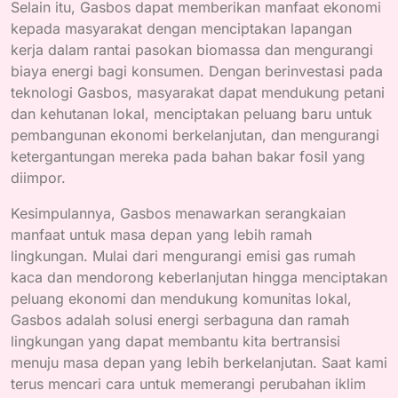
Selain itu, Gasbos dapat memberikan manfaat ekonomi
kepada masyarakat dengan menciptakan lapangan
kerja dalam rantai pasokan biomassa dan mengurangi
biaya energi bagi konsumen. Dengan berinvestasi pada
teknologi Gasbos, masyarakat dapat mendukung petani
dan kehutanan lokal, menciptakan peluang baru untuk
pembangunan ekonomi berkelanjutan, dan mengurangi
ketergantungan mereka pada bahan bakar fosil yang
diimpor.
Kesimpulannya, Gasbos menawarkan serangkaian
manfaat untuk masa depan yang lebih ramah
lingkungan. Mulai dari mengurangi emisi gas rumah
kaca dan mendorong keberlanjutan hingga menciptakan
peluang ekonomi dan mendukung komunitas lokal,
Gasbos adalah solusi energi serbaguna dan ramah
lingkungan yang dapat membantu kita bertransisi
menuju masa depan yang lebih berkelanjutan. Saat kami
terus mencari cara untuk memerangi perubahan iklim