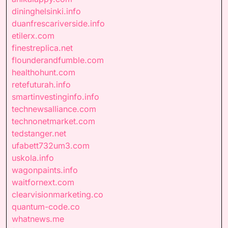
dininghelsinki.info
duanfrescariverside.info
etilerx.com
finestreplica.net
flounderandfumble.com
healthohunt.com
retefuturah.info
smartinvestinginfo.info
technewsalliance.com
technonetmarket.com
tedstanger.net
ufabett732um3.com
uskola.info
wagonpaints.info
waitfornext.com
clearvisionmarketing.co
quantum-code.co
whatnews.me