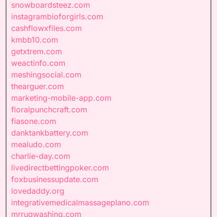
snowboardsteez.com
instagrambioforgirls.com
cashflowxfiles.com
kmbb10.com
getxtrem.com
weactinfo.com
meshingsocial.com
thearguer.com
marketing-mobile-app.com
floralpunchcraft.com
fiasone.com
danktankbattery.com
mealudo.com
charlie-day.com
livedirectbettingpoker.com
foxbusinessupdate.com
lovedaddy.org
integrativemedicalmassageplano.com
mrrugwashing.com