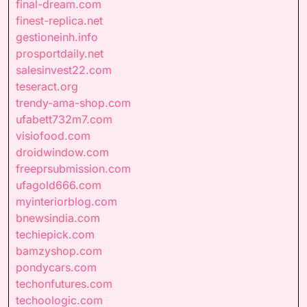
final-dream.com
finest-replica.net
gestioneinh.info
prosportdaily.net
salesinvest22.com
teseract.org
trendy-ama-shop.com
ufabett732m7.com
visiofood.com
droidwindow.com
freeprsubmission.com
ufagold666.com
myinteriorblog.com
bnewsindia.com
techiepick.com
bamzyshop.com
pondycars.com
techonfutures.com
techoologic.com