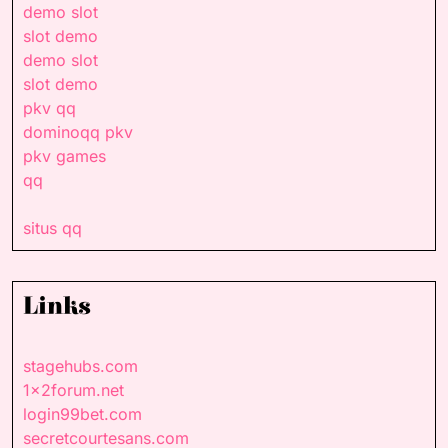
demo slot
slot demo
demo slot
slot demo
pkv qq
dominoqq pkv
pkv games
qq
situs qq
Links
stagehubs.com
1x2forum.net
login99bet.com
secretcourtesans.com