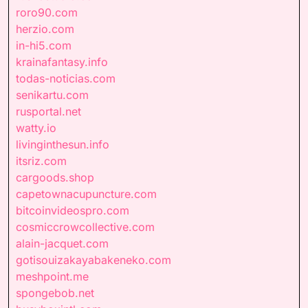
roro90.com
herzio.com
in-hi5.com
krainafantasy.info
todas-noticias.com
senikartu.com
rusportal.net
watty.io
livinginthesun.info
itsriz.com
cargoods.shop
capetownacupuncture.com
bitcoinvideospro.com
cosmiccrowcollective.com
alain-jacquet.com
gotisouizakayabakeneko.com
meshpoint.me
spongebob.net