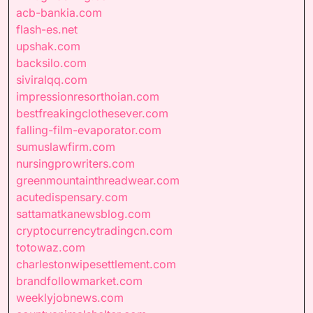
acb-bankia.com
flash-es.net
upshak.com
backsilo.com
siviralqq.com
impressionresorthoian.com
bestfreakingclothesever.com
falling-film-evaporator.com
sumuslawfirm.com
nursingprowriters.com
greenmountainthreadwear.com
acutedispensary.com
sattamatkanewsblog.com
cryptocurrencytradingcn.com
totowaz.com
charlestonwipesettlement.com
brandfollowmarket.com
weeklyjobnews.com