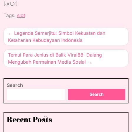
[ad_2]
Tags:
slot
Post
Legenda Semarjitu: Simbol Kekuatan dan
navigation
Ketahanan Kebudayaan Indonesia
Temui Para Jenius di Balik Viral88: Dalang
Mengubah Permainan Media Sosial
Search
Search
Recent Posts