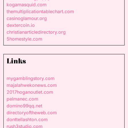
kogamasquid.com
themultiplicationtablechart.com
casinoglamour.org
dextercoin.io
christianarticledirectory.org
5homestyle.com
Links
mygamblingstory.com
majalahwekonews.com
2017hoganoutlet.com
pelmanec.com
domino99qq.net
directoryoftheweb.com
donttellashton.com
rush3studio.com