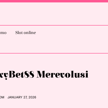
emo
Slot online
yBet88 Merevolusi
COM
JANUARY 27, 2026