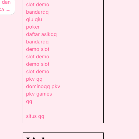
8 dan
slot demo
ka
bandarqq
qiu qiu
poker
daftar asikqq
bandarqq
demo slot
slot demo
demo slot
slot demo
pkv qq
dominoqq pkv
pkv games
qq
situs qq