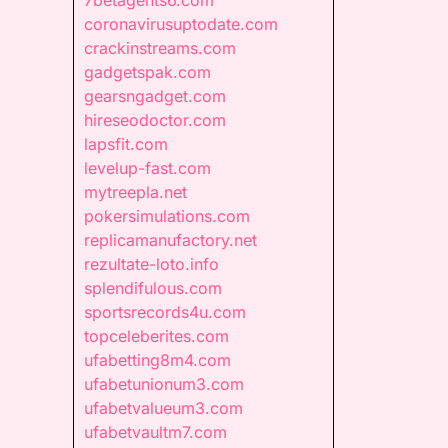
7betagents6.com
coronavirusuptodate.com
crackinstreams.com
gadgetspak.com
gearsngadget.com
hireseodoctor.com
lapsfit.com
levelup-fast.com
mytreepla.net
pokersimulations.com
replicamanufactory.net
rezultate-loto.info
splendifulous.com
sportsrecords4u.com
topceleberites.com
ufabetting8m4.com
ufabetunionum3.com
ufabetvalueum3.com
ufabetvaultm7.com