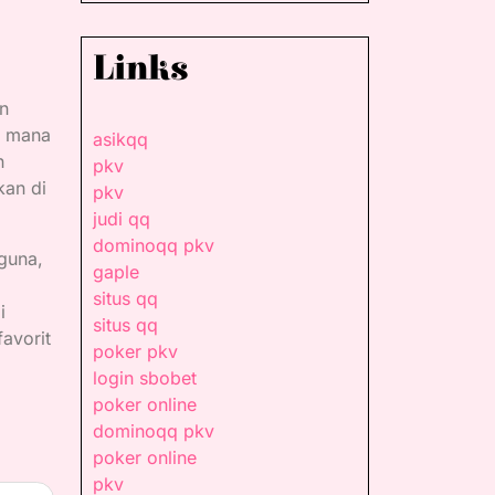
Links
an
i mana
asikqq
n
pkv
an di
pkv
judi qq
dominoqq pkv
guna,
gaple
situs qq
i
situs qq
avorit
poker pkv
login sbobet
poker online
dominoqq pkv
poker online
pkv