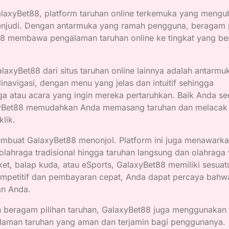
 GalaxyBet88, platform taruhan online terkemuka yang meng
njudi. Dengan antarmuka yang ramah pengguna, beragam p
t88 membawa pengalaman taruhan online ke tingkat yang be
axyBet88 dari situs taruhan online lainnya adalah antarmu
navigasi, dengan menu yang jelas dan intuitif sehingga
atau acara yang ingin mereka pertaruhkan. Baik Anda se
xyBet88 memudahkan Anda memasang taruhan dan melacak
lik.
buat GalaxyBet88 menonjol. Platform ini juga menawark
 olahraga tradisional hingga taruhan langsung dan olahraga v
t, balap kuda, atau eSports, GalaxyBet88 memiliki sesuat
mpetitif dan pembayaran cepat, Anda dapat percaya bahw
an Anda.
 beragam pilihan taruhan, GalaxyBet88 juga menggunakan
alaman taruhan yang aman dan terjamin bagi penggunanya.