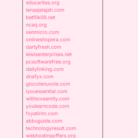
educaritas.org
lensajelajah.com
betflik09.net
ncaq.org
xenmicro.com
onlineshopera.com
dartyfresh.com
lewisenterprises.net
pcsoftwarefree.org
dailylinking.com
dnafyx.com
giocolenuvole.com
iyouessential.com
withloveamity.com
youlearncode.com
fxyatirim.com
abbuguide.com
technologyresult.com
webhostingoffers.org