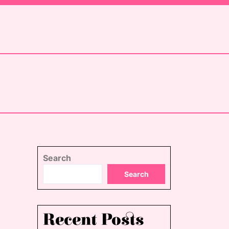
Search
Search
Recent Posts