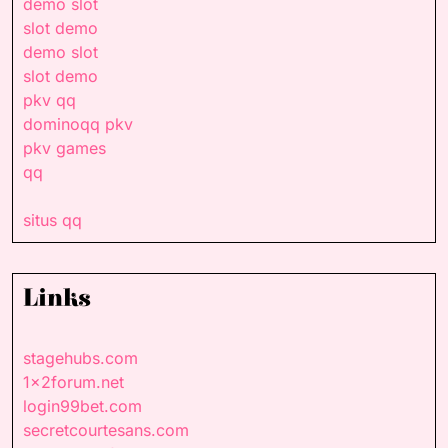
demo slot
slot demo
demo slot
slot demo
pkv qq
dominoqq pkv
pkv games
qq
situs qq
Links
stagehubs.com
1x2forum.net
login99bet.com
secretcourtesans.com