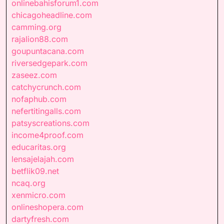
onlinebahisforum1.com
chicagoheadline.com
camming.org
rajalion88.com
goupuntacana.com
riversedgepark.com
zaseez.com
catchycrunch.com
nofaphub.com
nefertitingalls.com
patsyscreations.com
income4proof.com
educaritas.org
lensajelajah.com
betflik09.net
ncaq.org
xenmicro.com
onlineshopera.com
dartyfresh.com