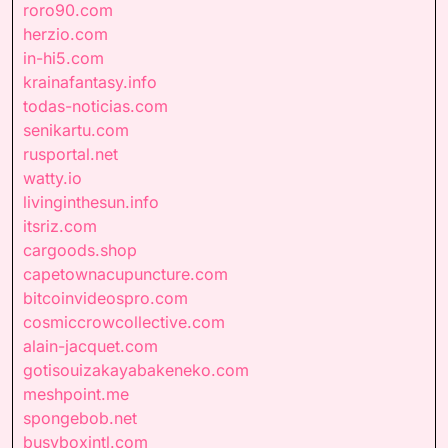
roro90.com
herzio.com
in-hi5.com
krainafantasy.info
todas-noticias.com
senikartu.com
rusportal.net
watty.io
livinginthesun.info
itsriz.com
cargoods.shop
capetownacupuncture.com
bitcoinvideospro.com
cosmiccrowcollective.com
alain-jacquet.com
gotisouizakayabakeneko.com
meshpoint.me
spongebob.net
busyboxintl.com