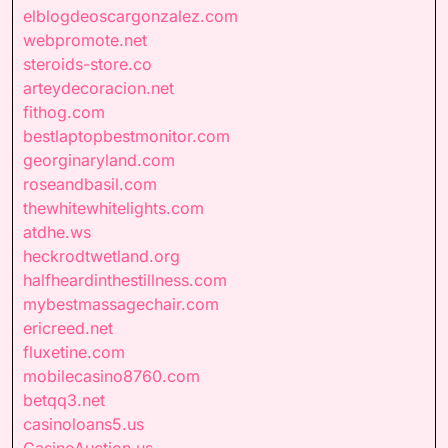
elblogdeoscargonzalez.com
webpromote.net
steroids-store.co
arteydecoracion.net
fithog.com
bestlaptopbestmonitor.com
georginaryland.com
roseandbasil.com
thewhitewhitelights.com
atdhe.ws
heckrodtwetland.org
halfheardinthestillness.com
mybestmassagechair.com
ericreed.net
fluxetine.com
mobilecasino8760.com
betqq3.net
casinoloans5.us
CasinoAuction.us