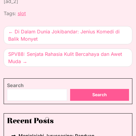
[ad_2]
Tags:
slot
Post
Di Dalam Dunia Jokibandar: Jenius Komedi di
navigation
Balik Monyet
SPV88: Senjata Rahasia Kulit Bercahaya dan Awet
Muda
Search
Search
Recent Posts
Menjelajahi Juruscasino: Panduan