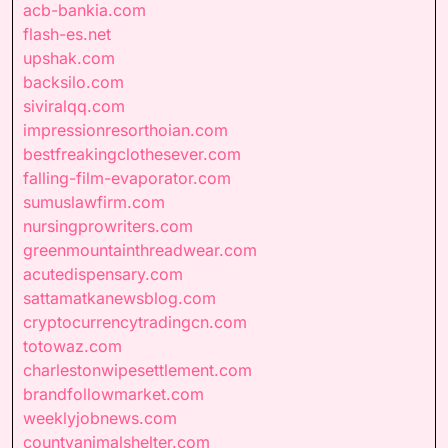
acb-bankia.com
flash-es.net
upshak.com
backsilo.com
siviralqq.com
impressionresorthoian.com
bestfreakingclothesever.com
falling-film-evaporator.com
sumuslawfirm.com
nursingprowriters.com
greenmountainthreadwear.com
acutedispensary.com
sattamatkanewsblog.com
cryptocurrencytradingcn.com
totowaz.com
charlestonwipesettlement.com
brandfollowmarket.com
weeklyjobnews.com
countyanimalshelter.com