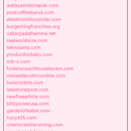
auttayanratchapak.com
postcoffeebarva.com
elteatromilliondollar.com
burgerkingfranchise.org
vallarpadathamma.net
realworldsize.com
teknolama.com
productforbaby.com
orb-z.com
fosterscoachhousetavern.com
mesasdecultivoonline.com
boilersnbits.com
latestviralpost.com
newfreearticle.com
blitzpowerusa.com
gardenofeaten.com
hycys05.com
onemoremilerunning.com