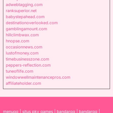
adwebtagging.com
ranksuperior.net
babystepahead.com
destinationoverlooked.com
gamblingamount.com
hillclimbwax.com
hnopse.com
occasionnews.com
lustofmoney.com
timebusinesszone.com
peppers-reflection.com
tuneoflife.com
windowwellmaintenancepros.com
affiliateholder.com
menuqq
|
situs pkv games
|
bandarqq
|
bandarqq
|