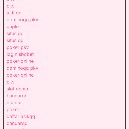
pkv
judi qq
dominoqq pkv
gaple
situs qq
situs qq
poker pkv
login sbobet
poker online
dominoqq pkv
poker online
pkv
slot demo
bandarqq
qiu qiu
poker
daftar asikqq
bandarqq