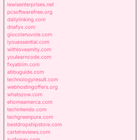
lewisenterprises.net
pcsoftwarefree.org
dailylinking.com
dnafyx.com
giocolenuvole.com
iyouessential.com
withloveamity.com
youlearncode.com
fxyatirim.com
abbuguide.com
technologyresult.com
webhostingoffers.org
whatszow.com
ehomeamerca.com
techintendo.com
techgreenpure.com
bestdropshipstore.com
cartelreviews.com
surfsway.com