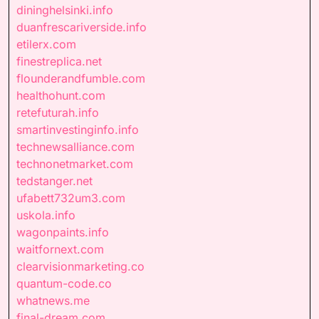
dininghelsinki.info
duanfrescariverside.info
etilerx.com
finestreplica.net
flounderandfumble.com
healthohunt.com
retefuturah.info
smartinvestinginfo.info
technewsalliance.com
technonetmarket.com
tedstanger.net
ufabett732um3.com
uskola.info
wagonpaints.info
waitfornext.com
clearvisionmarketing.co
quantum-code.co
whatnews.me
final-dream.com