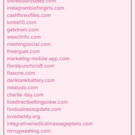
snowboardsteez.com
instagrambioforgirls.com
cashflowxfiles.com
kmbb10.com
getxtrem.com
weactinfo.com
meshingsocial.com
thearguer.com
marketing-mobile-app.com
floralpunchcraft.com
fiasone.com
danktankbattery.com
mealudo.com
charlie-day.com
livedirectbettingpoker.com
foxbusinessupdate.com
lovedaddy.org
integrativemedicalmassageplano.com
mrrugwashing.com