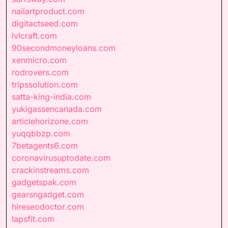
nailartproduct.com
digitactseed.com
lvlcraft.com
90secondmoneyloans.com
xenmicro.com
rodrovers.com
tripssolution.com
satta-king-india.com
yukigassencanada.com
articlehorizone.com
yuqqbbzp.com
7betagents6.com
coronavirusuptodate.com
crackinstreams.com
gadgetspak.com
gearsngadget.com
hireseodoctor.com
lapsfit.com