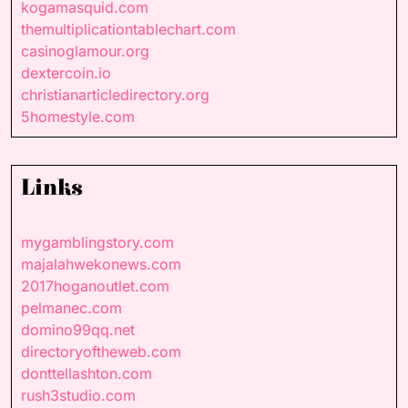
kogamasquid.com
themultiplicationtablechart.com
casinoglamour.org
dextercoin.io
christianarticledirectory.org
5homestyle.com
Links
mygamblingstory.com
majalahwekonews.com
2017hoganoutlet.com
pelmanec.com
domino99qq.net
directoryoftheweb.com
donttellashton.com
rush3studio.com