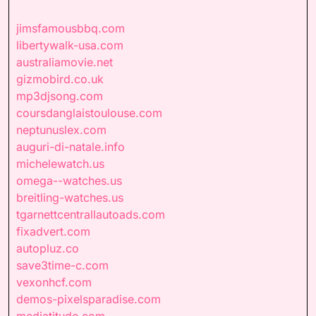
jimsfamousbbq.com
libertywalk-usa.com
australiamovie.net
gizmobird.co.uk
mp3djsong.com
coursdanglaistoulouse.com
neptunuslex.com
auguri-di-natale.info
michelewatch.us
omega--watches.us
breitling-watches.us
tgarnettcentrallautoads.com
fixadvert.com
autopluz.co
save3time-c.com
vexonhcf.com
demos-pixelsparadise.com
mediatitude.com