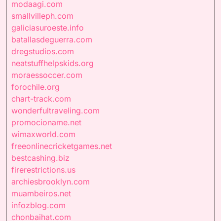
modaagi.com
smallvilleph.com
galiciasuroeste.info
batallasdeguerra.com
dregstudios.com
neatstuffhelpskids.org
moraessoccer.com
forochile.org
chart-track.com
wonderfultraveling.com
promocioname.net
wimaxworld.com
freeonlinecricketgames.net
bestcashing.biz
firerestrictions.us
archiesbrooklyn.com
muambeiros.net
infozblog.com
chonbaihat.com