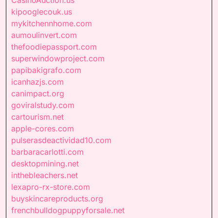
kipooglecouk.us
mykitchennhome.com
aumoulinvert.com
thefoodiepassport.com
superwindowproject.com
papibakigrafo.com
icanhazjs.com
canimpact.org
goviralstudy.com
cartourism.net
apple-cores.com
pulserasdeactividad10.com
barbaracarlotti.com
desktopmining.net
inthebleachers.net
lexapro-rx-store.com
buyskincareproducts.org
frenchbulldogpuppyforsale.net