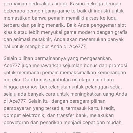
permainan berkualitas tinggi. Kasino bekerja dengan
beberapa pengembang game terbaik di industri untuk
memastikan bahwa pemain memiliki akses ke judul
terbaru dan paling menarik. Baik Anda penggemar slot
klasik atau lebih menyukai game modern dengan grafis
dan animasi mutakhir, Anda akan menemukan banyak
hal untuk menghibur Anda di Ace777.
Selain pilihan permainannya yang mengesankan,
Ace777 juga menawarkan sejumlah bonus dan promosi
untuk membantu pemain memaksimalkan kemenangan
mereka. Dari bonus sambutan untuk pemain baru
hingga promosi berkelanjutan untuk pelanggan setia,
selalu ada banyak cara untuk meningkatkan uang Anda
di Ace777. Selain itu, dengan beragam pilihan
pembayaran yang tersedia, termasuk kartu kredit,
dompet elektronik, dan transfer bank, melakukan
penyetoran dan penarikan menjadi cepat dan mudah.