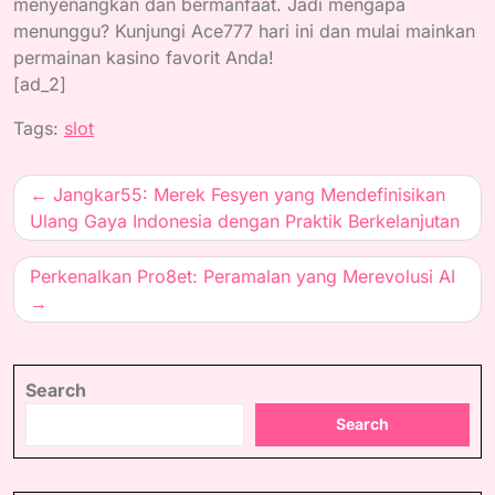
menyenangkan dan bermanfaat. Jadi mengapa
menunggu? Kunjungi Ace777 hari ini dan mulai mainkan
permainan kasino favorit Anda!
[ad_2]
Tags:
slot
Post
Jangkar55: Merek Fesyen yang Mendefinisikan
navigation
Ulang Gaya Indonesia dengan Praktik Berkelanjutan
Perkenalkan Pro8et: Peramalan yang Merevolusi AI
Search
Search