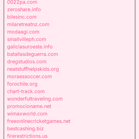
0022pa.com
zeroshare.info
bilesinc.com
milaretreatnz.com
modaagi.com
smallvilleph.com
galiciasuroeste.info
batallasdeguerra.com
dregstudios.com
neatstuffhelpskids.org
moraessoccer.com
forochile.org
chart-track.com
wonderfultraveling.com
promocioname.net
wimaxworld.com
freeonlinecricketgames.net
bestcashing.biz
firerestrictions.us