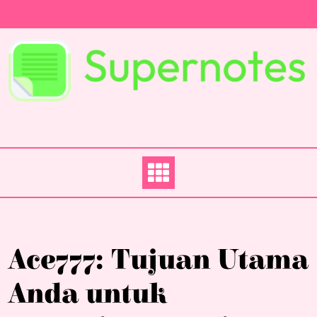
Skip
to
content
Ace777: Tujuan Utama
Anda untuk