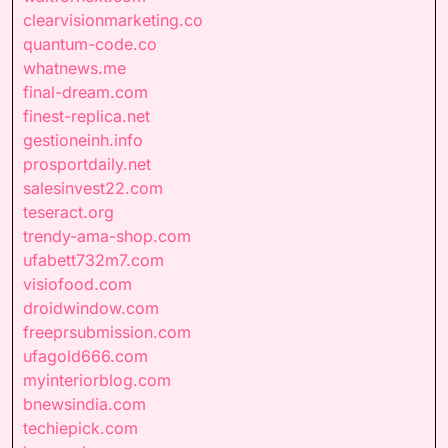
clearvisionmarketing.co
quantum-code.co
whatnews.me
final-dream.com
finest-replica.net
gestioneinh.info
prosportdaily.net
salesinvest22.com
teseract.org
trendy-ama-shop.com
ufabett732m7.com
visiofood.com
droidwindow.com
freeprsubmission.com
ufagold666.com
myinteriorblog.com
bnewsindia.com
techiepick.com