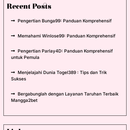
Recent Posts
Pengertian Bunga99: Panduan Komprehensif
Memahami Winlose99: Panduan Komprehensif
Pengertian Parlay4D: Panduan Komprehensif
untuk Pemula
Menjelajahi Dunia Togel389 : Tips dan Trik
Sukses
Bergabunglah dengan Layanan Taruhan Terbaik
Mangga2bet