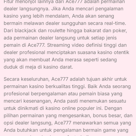
Fitur menonjol lainnya dari Ace777 adalah permainan
dealer langsungnya. Jika Anda mencari pengalaman
kasino yang lebih mendalam, Anda akan senang
bermain melawan dealer sungguhan secara real-time.
Dari blackjack dan roulette hingga bakarat dan poker,
ada permainan dealer langsung untuk setiap jenis
pemain di Ace777. Streaming video definisi tinggi dan
dealer profesional menciptakan suasana kasino otentik
yang akan membuat Anda merasa seperti sedang
duduk di meja di kasino darat.
Secara keseluruhan, Ace777 adalah tujuan akhir untuk
permainan kasino berkualitas tinggi. Baik Anda seorang
profesional berpengalaman atau pemain biasa yang
mencari kesenangan, Anda pasti menemukan sesuatu
untuk dinikmati di kasino online populer ini. Dengan
pilihan permainan yang mengesankan, bonus besar, dan
opsi dealer langsung, Ace777 menawarkan semua yang
Anda butuhkan untuk pengalaman bermain game yang