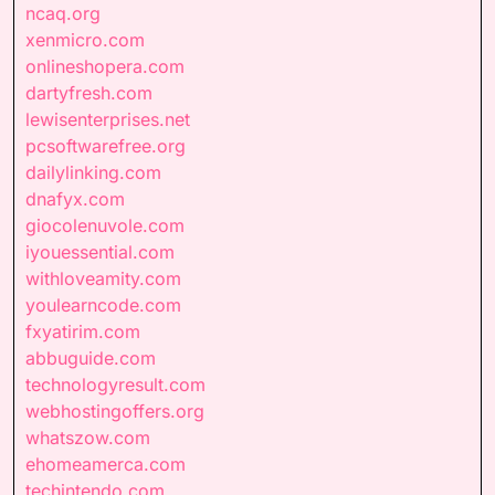
ncaq.org
xenmicro.com
onlineshopera.com
dartyfresh.com
lewisenterprises.net
pcsoftwarefree.org
dailylinking.com
dnafyx.com
giocolenuvole.com
iyouessential.com
withloveamity.com
youlearncode.com
fxyatirim.com
abbuguide.com
technologyresult.com
webhostingoffers.org
whatszow.com
ehomeamerca.com
techintendo.com