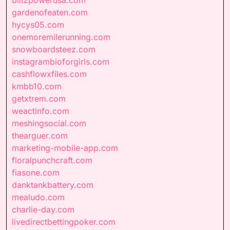
gardenofeaten.com
hycys05.com
onemoremilerunning.com
snowboardsteez.com
instagrambioforgirls.com
cashflowxfiles.com
kmbb10.com
getxtrem.com
weactinfo.com
meshingsocial.com
thearguer.com
marketing-mobile-app.com
floralpunchcraft.com
fiasone.com
danktankbattery.com
mealudo.com
charlie-day.com
livedirectbettingpoker.com