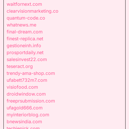
waitfornext.com
clearvisionmarketing.co
quantum-code.co
whatnews.me
final-dream.com
finest-replica.net
gestioneinh.info
prosportdaily.net
salesinvest22.com
teseract.org
trendy-ama-shop.com
ufabett732m7.com
visiofood.com
droidwindow.com
freeprsubmission.com
ufagold666.com
myinteriorblog.com
bnewsindia.com
techiepick.com