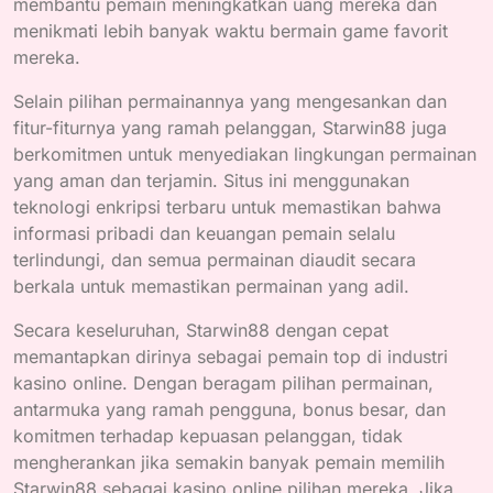
membantu pemain meningkatkan uang mereka dan
menikmati lebih banyak waktu bermain game favorit
mereka.
Selain pilihan permainannya yang mengesankan dan
fitur-fiturnya yang ramah pelanggan, Starwin88 juga
berkomitmen untuk menyediakan lingkungan permainan
yang aman dan terjamin. Situs ini menggunakan
teknologi enkripsi terbaru untuk memastikan bahwa
informasi pribadi dan keuangan pemain selalu
terlindungi, dan semua permainan diaudit secara
berkala untuk memastikan permainan yang adil.
Secara keseluruhan, Starwin88 dengan cepat
memantapkan dirinya sebagai pemain top di industri
kasino online. Dengan beragam pilihan permainan,
antarmuka yang ramah pengguna, bonus besar, dan
komitmen terhadap kepuasan pelanggan, tidak
mengherankan jika semakin banyak pemain memilih
Starwin88 sebagai kasino online pilihan mereka. Jika