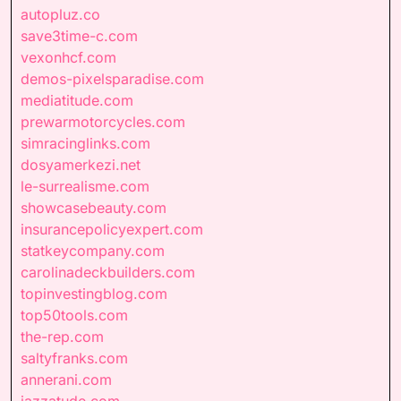
autopluz.co
save3time-c.com
vexonhcf.com
demos-pixelsparadise.com
mediatitude.com
prewarmotorcycles.com
simracinglinks.com
dosyamerkezi.net
le-surrealisme.com
showcasebeauty.com
insurancepolicyexpert.com
statkeycompany.com
carolinadeckbuilders.com
topinvestingblog.com
top50tools.com
the-rep.com
saltyfranks.com
annerani.com
jazzatude.com