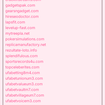
gadgetspak.com
gearsngadget.com
hireseodoctor.com
lapsfit.com
levelup-fast.com
mytreepla.net
pokersimulations.com
replicamanufactory.net
rezultate-loto.info
splendifulous.com
sportsrecords4u.com
topceleberites.com
ufabetting8m4.com
ufabetunionum3.com
ufabetvalueum3.com
ufabetvaultm7.com
ufabetvillageum7.com
ufabetvoicem3.com