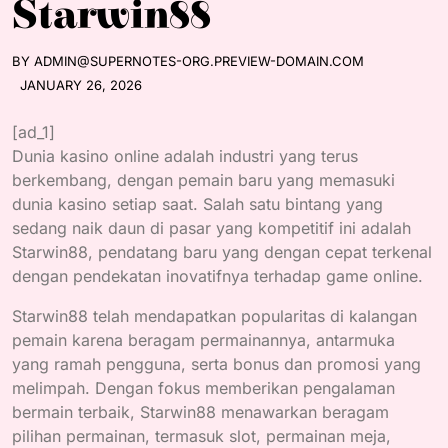
Starwin88
BY
ADMIN@SUPERNOTES-ORG.PREVIEW-DOMAIN.COM
JANUARY 26, 2026
[ad_1]
Dunia kasino online adalah industri yang terus
berkembang, dengan pemain baru yang memasuki
dunia kasino setiap saat. Salah satu bintang yang
sedang naik daun di pasar yang kompetitif ini adalah
Starwin88, pendatang baru yang dengan cepat terkenal
dengan pendekatan inovatifnya terhadap game online.
Starwin88 telah mendapatkan popularitas di kalangan
pemain karena beragam permainannya, antarmuka
yang ramah pengguna, serta bonus dan promosi yang
melimpah. Dengan fokus memberikan pengalaman
bermain terbaik, Starwin88 menawarkan beragam
pilihan permainan, termasuk slot, permainan meja,