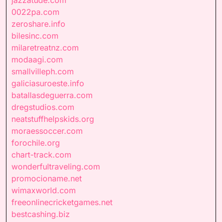
0022pa.com
zeroshare.info
bilesinc.com
milaretreatnz.com
modaagi.com
smallvilleph.com
galiciasuroeste.info
batallasdeguerra.com
dregstudios.com
neatstuffhelpskids.org
moraessoccer.com
forochile.org
chart-track.com
wonderfultraveling.com
promocioname.net
wimaxworld.com
freeonlinecricketgames.net
bestcashing.biz