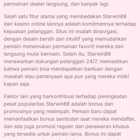
permainan dealer langsung, dan banyak lagi.
Salah satu fitur utama yang membedakan Starwin88
dari kasino online lainnya adalah komitmennya terhadap
kepuasan pelanggan. Situs ini mudah dinavigasi,
dengan desain bersih dan intuitif yang memudahkan
pemain menemukan permainan favorit mereka dan
langsung mulai bermain. Selain itu, Starwin88
menawarkan dukungan pelanggan 24/7, memastikan
bahwa pemain bisa mendapatkan bantuan dengan
masalah atau pertanyaan apa pun yang mereka miliki
kapan saja.
Faktor lain yang berkontribusi terhadap peningkatan
pesat popularitas Starwin88 adalah bonus dan
promosinya yang melimpah. Pemain baru dapat
memanfaatkan bonus sambutan saat mereka mendaftar,
dan ada juga promosi reguler dan penawaran khusus
yang tersedia untuk pemain lama. Bonus ini dapat