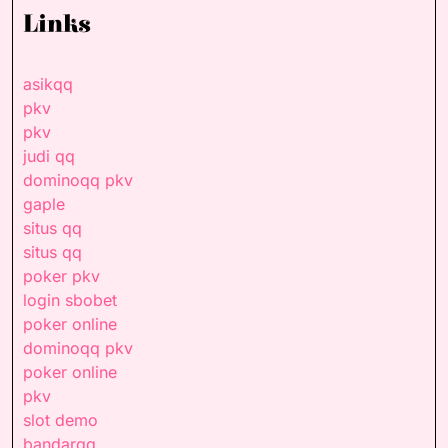
Links
asikqq
pkv
pkv
judi qq
dominoqq pkv
gaple
situs qq
situs qq
poker pkv
login sbobet
poker online
dominoqq pkv
poker online
pkv
slot demo
bandarqq