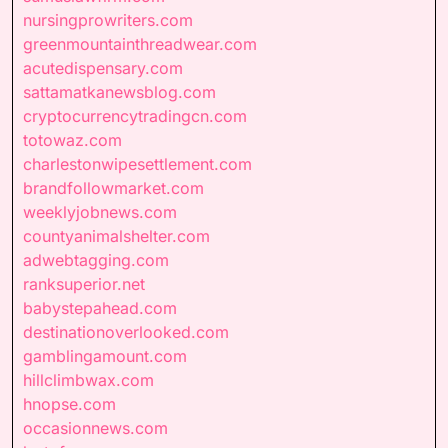
nursingprowriters.com
greenmountainthreadwear.com
acutedispensary.com
sattamatkanewsblog.com
cryptocurrencytradingcn.com
totowaz.com
charlestonwipesettlement.com
brandfollowmarket.com
weeklyjobnews.com
countyanimalshelter.com
adwebtagging.com
ranksuperior.net
babystepahead.com
destinationoverlooked.com
gamblingamount.com
hillclimbwax.com
hnopse.com
occasionnews.com