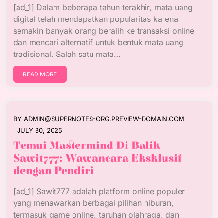
[ad_1] Dalam beberapa tahun terakhir, mata uang
digital telah mendapatkan popularitas karena
semakin banyak orang beralih ke transaksi online
dan mencari alternatif untuk bentuk mata uang
tradisional. Salah satu mata…
READ MORE
BY
ADMIN@SUPERNOTES-ORG.PREVIEW-DOMAIN.COM
JULY 30, 2025
Temui Mastermind Di Balik
Sawit777: Wawancara Eksklusif
dengan Pendiri
[ad_1] Sawit777 adalah platform online populer
yang menawarkan berbagai pilihan hiburan,
termasuk game online, taruhan olahraga, dan