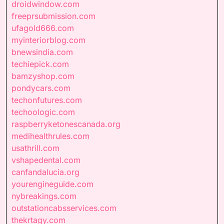
droidwindow.com
freeprsubmission.com
ufagold666.com
myinteriorblog.com
bnewsindia.com
techiepick.com
bamzyshop.com
pondycars.com
techonfutures.com
techoologic.com
raspberryketonescanada.org
medihealthrules.com
usathrill.com
vshapedental.com
canfandalucia.org
yourengineguide.com
nybreakings.com
outstationcabsservices.com
thekrtagy.com