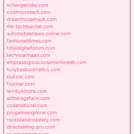
xchangeindia.com
coolmicrotech.com
dreamhousehack.com
the-techteacher.com
automobilenews-online.com
fashionalltimes.com
totaldigitalforum.com
technoarmaan.com
empresasposicionamientoweb.com
tonybestcosmetics.com
buzznc.com
fxjoiner.com
skinbykindra.com
alltherageface.com
codenational.com
progameexplorer.com
rockislandroastery.com
directselling-pro.com
revenuealarm.com