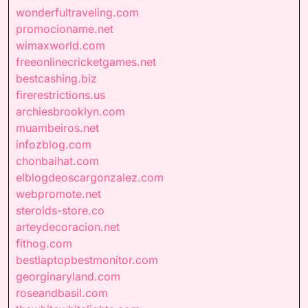
wonderfultraveling.com
promocioname.net
wimaxworld.com
freeonlinecricketgames.net
bestcashing.biz
firerestrictions.us
archiesbrooklyn.com
muambeiros.net
infozblog.com
chonbaihat.com
elblogdeoscargonzalez.com
webpromote.net
steroids-store.co
arteydecoracion.net
fithog.com
bestlaptopbestmonitor.com
georginaryland.com
roseandbasil.com