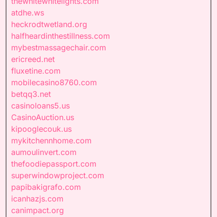
thewhitewhitelights.com
atdhe.ws
heckrodtwetland.org
halfheardinthestillness.com
mybestmassagechair.com
ericreed.net
fluxetine.com
mobilecasino8760.com
betqq3.net
casinoloans5.us
CasinoAuction.us
kipooglecouk.us
mykitchennhome.com
aumoulinvert.com
thefoodiepassport.com
superwindowproject.com
papibakigrafo.com
icanhazjs.com
canimpact.org