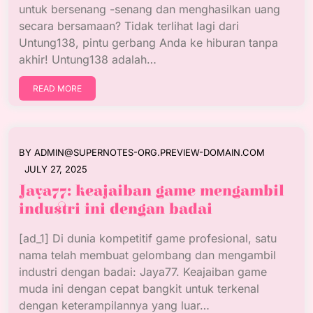
untuk bersenang -senang dan menghasilkan uang
secara bersamaan? Tidak terlihat lagi dari
Untung138, pintu gerbang Anda ke hiburan tanpa
akhir! Untung138 adalah…
READ MORE
BY
ADMIN@SUPERNOTES-ORG.PREVIEW-DOMAIN.COM
JULY 27, 2025
Jaya77: keajaiban game mengambil
industri ini dengan badai
[ad_1] Di dunia kompetitif game profesional, satu
nama telah membuat gelombang dan mengambil
industri dengan badai: Jaya77. Keajaiban game
muda ini dengan cepat bangkit untuk terkenal
dengan keterampilannya yang luar…