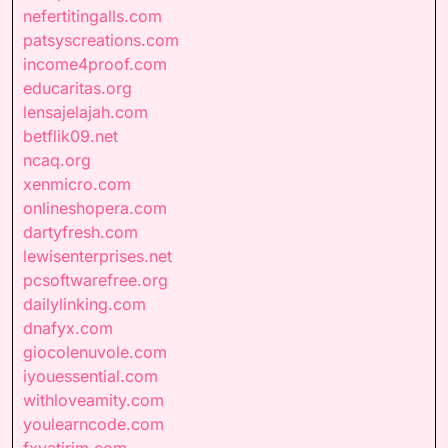
nefertitingalls.com
patsyscreations.com
income4proof.com
educaritas.org
lensajelajah.com
betflik09.net
ncaq.org
xenmicro.com
onlineshopera.com
dartyfresh.com
lewisenterprises.net
pcsoftwarefree.org
dailylinking.com
dnafyx.com
giocolenuvole.com
iyouessential.com
withloveamity.com
youlearncode.com
fxyatirim.com