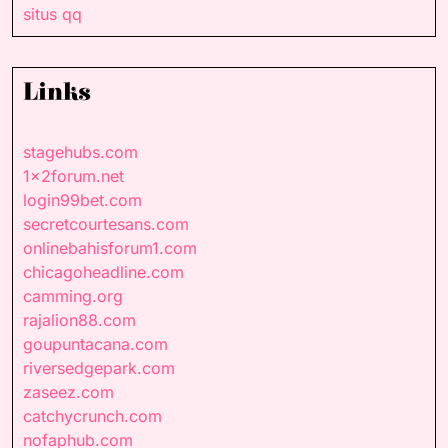
situs qq
Links
stagehubs.com
1x2forum.net
login99bet.com
secretcourtesans.com
onlinebahisforum1.com
chicagoheadline.com
camming.org
rajalion88.com
goupuntacana.com
riversedgepark.com
zaseez.com
catchycrunch.com
nofaphub.com