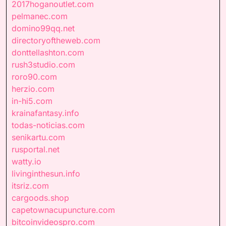
2017hoganoutlet.com
pelmanec.com
domino99qq.net
directoryoftheweb.com
donttellashton.com
rush3studio.com
roro90.com
herzio.com
in-hi5.com
krainafantasy.info
todas-noticias.com
senikartu.com
rusportal.net
watty.io
livinginthesun.info
itsriz.com
cargoods.shop
capetownacupuncture.com
bitcoinvideospro.com