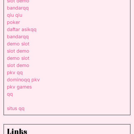
slot demo
bandarqq
qiu qiu
poker
daftar asikqq
bandarqq
demo slot
slot demo
demo slot
slot demo
pkv qq
dominoqq pkv
pkv games
qq
situs qq
Links