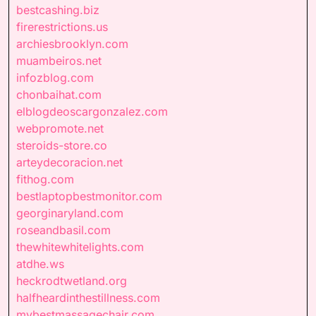
bestcashing.biz
firerestrictions.us
archiesbrooklyn.com
muambeiros.net
infozblog.com
chonbaihat.com
elblogdeoscargonzalez.com
webpromote.net
steroids-store.co
arteydecoracion.net
fithog.com
bestlaptopbestmonitor.com
georginaryland.com
roseandbasil.com
thewhitewhitelights.com
atdhe.ws
heckrodtwetland.org
halfheardinthestillness.com
mybestmassagechair.com