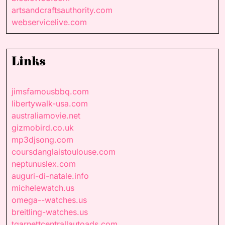
artsandcraftsauthority.com
webservicelive.com
Links
jimsfamousbbq.com
libertywalk-usa.com
australiamovie.net
gizmobird.co.uk
mp3djsong.com
coursdanglaistoulouse.com
neptunuslex.com
auguri-di-natale.info
michelewatch.us
omega--watches.us
breitling-watches.us
tgarnettcentrallautoads.com