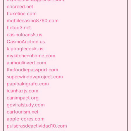
ericreed.net
fluxetine.com
mobilecasino8760.com
betqq3.net
casinoloans5.us
CasinoAuction.us
kipooglecouk.us
mykitchennhome.com
aumoulinvert.com
thefoodiepassport.com
superwindowproject.com
papibakigrafo.com
icanhazjs.com
canimpact.org
goviralstudy.com
cartourism.net
apple-cores.com
pulserasdeactividad10.com