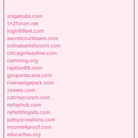
stagehubs.com
1x2forum.net
login99bet.com
secretcourtesans.com
onlinebahisforum1.com
chicagoheadline.com
camming.org
rajalion88.com
goupuntacana.com
riversedgepark.com
zaseez.com
catchycrunch.com
nofaphub.com
nefertitingalls.com
patsyscreations.com
income4proof.com
educaritas.org