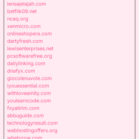
lensajelajah.com
betflik09.net
ncaq.org
xenmicro.com
onlineshopera.com
dartyfresh.com
lewisenterprises.net
pcsoftwarefree.org
dailylinking.com
dnafyx.com
giocolenuvole.com
iyouessential.com
withloveamity.com
youlearncode.com
fxyatirim.com
abbuguide.com
technologyresult.com
webhostingoffers.org
whatszow.com