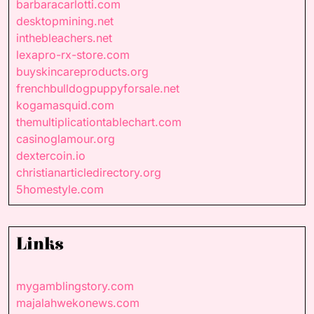
barbaracarlotti.com
desktopmining.net
inthebleachers.net
lexapro-rx-store.com
buyskincareproducts.org
frenchbulldogpuppyforsale.net
kogamasquid.com
themultiplicationtablechart.com
casinoglamour.org
dextercoin.io
christianarticledirectory.org
5homestyle.com
Links
mygamblingstory.com
majalahwekonews.com