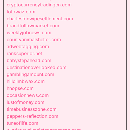
cryptocurrencytradingcn.com
totowaz.com
charlestonwipesettlement.com
brandfollowmarket.com
weeklyjobnews.com
countyanimalshelter.com
adwebtagging.com
ranksuperior.net
babystepahead.com
destinationoverlooked.com
gamblingamount.com
hillclimbwax.com
hnopse.com
occasionnews.com
lustofmoney.com
timebusinesszone.com
peppers-reflection.com
tuneoflife.com
windowwellmaintenancepros.com