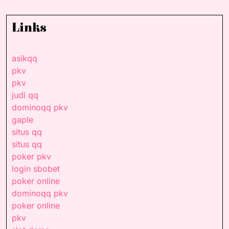
Links
asikqq
pkv
pkv
judi qq
dominoqq pkv
gaple
situs qq
situs qq
poker pkv
login sbobet
poker online
dominoqq pkv
poker online
pkv