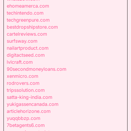
ehomeamerca.com
techintendo.com
techgreenpure.com
bestdropshipstore.com
cartelreviews.com
surfsway.com
nailartproduct.com
digitactseed.com
lvlcraft.com
90secondmoneyloans.com
xenmicro.com
rodrovers.com
tripssolution.com
satta-king-india.com
yukigassencanada.com
articlehorizone.com
yuqqbbzp.com
7betagents6.com