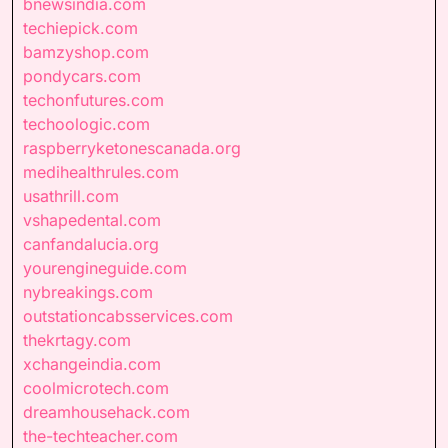
bnewsindia.com
techiepick.com
bamzyshop.com
pondycars.com
techonfutures.com
techoologic.com
raspberryketonescanada.org
medihealthrules.com
usathrill.com
vshapedental.com
canfandalucia.org
yourengineguide.com
nybreakings.com
outstationcabsservices.com
thekrtagy.com
xchangeindia.com
coolmicrotech.com
dreamhousehack.com
the-techteacher.com