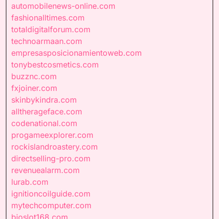
automobilenews-online.com
fashionalltimes.com
totaldigitalforum.com
technoarmaan.com
empresasposicionamientoweb.com
tonybestcosmetics.com
buzznc.com
fxjoiner.com
skinbykindra.com
alltherageface.com
codenational.com
progameexplorer.com
rockislandroastery.com
directselling-pro.com
revenuealarm.com
lurab.com
ignitioncoilguide.com
mytechcomputer.com
bioslot168.com