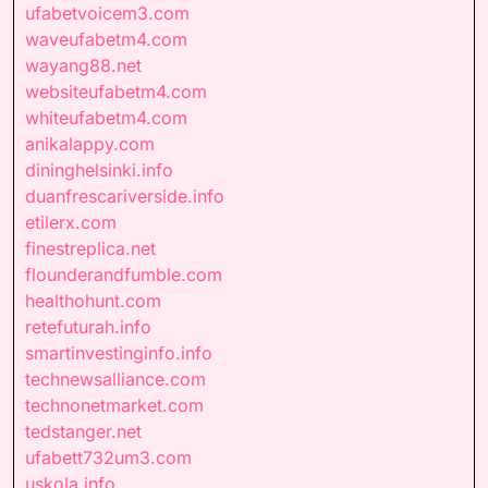
ufabetvoicem3.com
waveufabetm4.com
wayang88.net
websiteufabetm4.com
whiteufabetm4.com
anikalappy.com
dininghelsinki.info
duanfrescariverside.info
etilerx.com
finestreplica.net
flounderandfumble.com
healthohunt.com
retefuturah.info
smartinvestinginfo.info
technewsalliance.com
technonetmarket.com
tedstanger.net
ufabett732um3.com
uskola.info