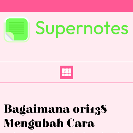
Skip
to
content
Bagaimana ori138
Mengubah Cara