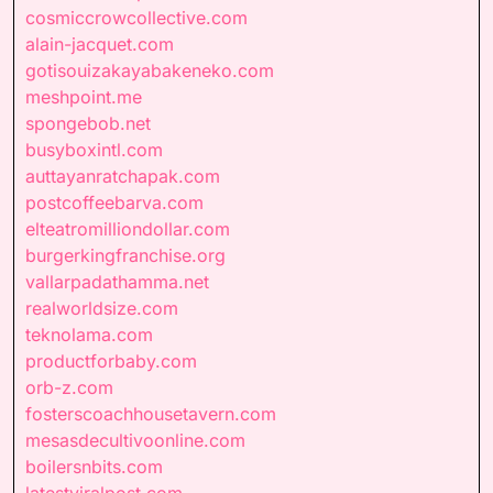
cosmiccrowcollective.com
alain-jacquet.com
gotisouizakayabakeneko.com
meshpoint.me
spongebob.net
busyboxintl.com
auttayanratchapak.com
postcoffeebarva.com
elteatromilliondollar.com
burgerkingfranchise.org
vallarpadathamma.net
realworldsize.com
teknolama.com
productforbaby.com
orb-z.com
fosterscoachhousetavern.com
mesasdecultivoonline.com
boilersnbits.com
latestviralpost.com