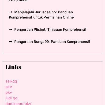
Menjelajahi Juruscasino: Panduan
Komprehensif untuk Permainan Online
Pengertian Plisbet: Tinjauan Komprehensif
Pengertian Bunga99: Panduan Komprehensif
Links
asikqq
pkv
pkv
judi qq
dominoqq pkv