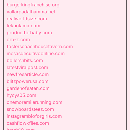
burgerkingfranchise.org
vallarpadathamma.net
realworldsize.com
teknolama.com
productforbaby.com
orb-z.com
fosterscoachhousetavern.com
mesasdecultivoonline.com
boilersnbits.com
latestviralpost.com
newfreearticle.com
blitzpowerusa.com
gardenofeaten.com
hycys05.com
onemoremilerunning.com
snowboardsteez.com
instagrambioforgirls.com
cashflowxfiles.com
kmbb10.com