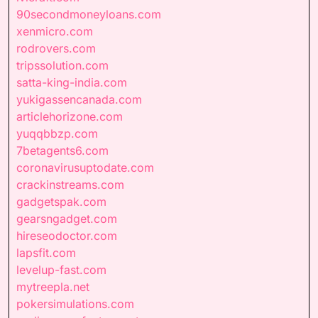
90secondmoneyloans.com
xenmicro.com
rodrovers.com
tripssolution.com
satta-king-india.com
yukigassencanada.com
articlehorizone.com
yuqqbbzp.com
7betagents6.com
coronavirusuptodate.com
crackinstreams.com
gadgetspak.com
gearsngadget.com
hireseodoctor.com
lapsfit.com
levelup-fast.com
mytreepla.net
pokersimulations.com