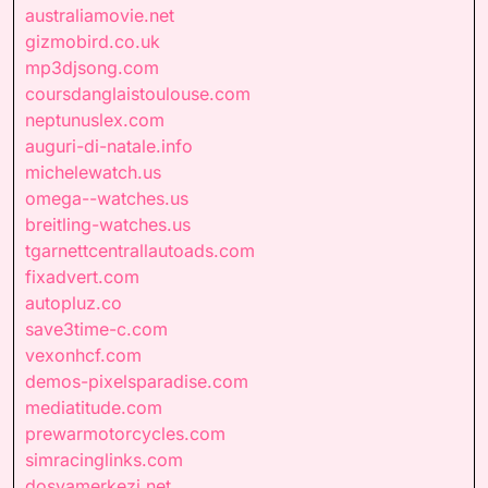
australiamovie.net
gizmobird.co.uk
mp3djsong.com
coursdanglaistoulouse.com
neptunuslex.com
auguri-di-natale.info
michelewatch.us
omega--watches.us
breitling-watches.us
tgarnettcentrallautoads.com
fixadvert.com
autopluz.co
save3time-c.com
vexonhcf.com
demos-pixelsparadise.com
mediatitude.com
prewarmotorcycles.com
simracinglinks.com
dosyamerkezi.net