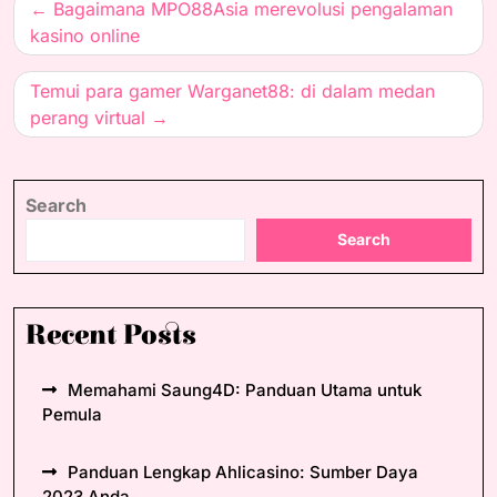
Post
Bagaimana MPO88Asia merevolusi pengalaman
navigation
kasino online
Temui para gamer Warganet88: di dalam medan
perang virtual
Search
Search
Recent Posts
Memahami Saung4D: Panduan Utama untuk
Pemula
Panduan Lengkap Ahlicasino: Sumber Daya
2023 Anda