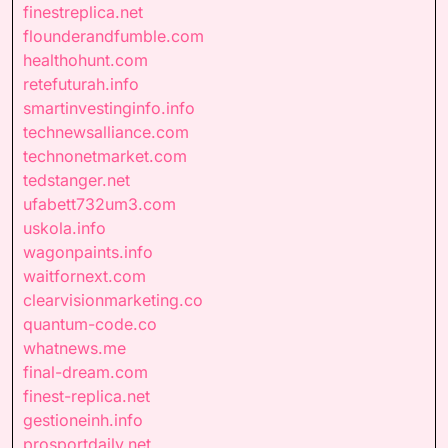
finestreplica.net
flounderandfumble.com
healthohunt.com
retefuturah.info
smartinvestinginfo.info
technewsalliance.com
technonetmarket.com
tedstanger.net
ufabett732um3.com
uskola.info
wagonpaints.info
waitfornext.com
clearvisionmarketing.co
quantum-code.co
whatnews.me
final-dream.com
finest-replica.net
gestioneinh.info
prosportdaily.net