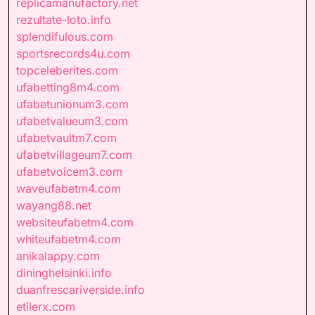
replicamanufactory.net
rezultate-loto.info
splendifulous.com
sportsrecords4u.com
topceleberites.com
ufabetting8m4.com
ufabetunionum3.com
ufabetvalueum3.com
ufabetvaultm7.com
ufabetvillageum7.com
ufabetvoicem3.com
waveufabetm4.com
wayang88.net
websiteufabetm4.com
whiteufabetm4.com
anikalappy.com
dininghelsinki.info
duanfrescariverside.info
etilerx.com