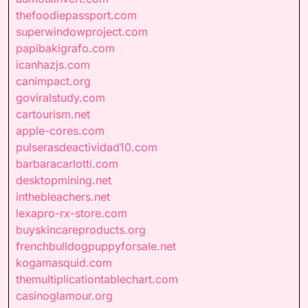
thefoodiepassport.com
superwindowproject.com
papibakigrafo.com
icanhazjs.com
canimpact.org
goviralstudy.com
cartourism.net
apple-cores.com
pulserasdeactividad10.com
barbaracarlotti.com
desktopmining.net
inthebleachers.net
lexapro-rx-store.com
buyskincareproducts.org
frenchbulldogpuppyforsale.net
kogamasquid.com
themultiplicationtablechart.com
casinoglamour.org