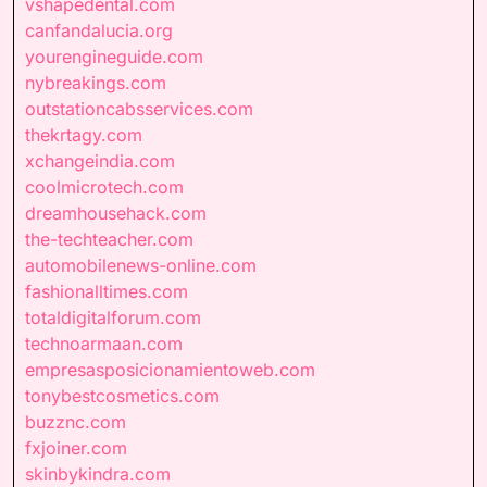
vshapedental.com
canfandalucia.org
yourengineguide.com
nybreakings.com
outstationcabsservices.com
thekrtagy.com
xchangeindia.com
coolmicrotech.com
dreamhousehack.com
the-techteacher.com
automobilenews-online.com
fashionalltimes.com
totaldigitalforum.com
technoarmaan.com
empresasposicionamientoweb.com
tonybestcosmetics.com
buzznc.com
fxjoiner.com
skinbykindra.com