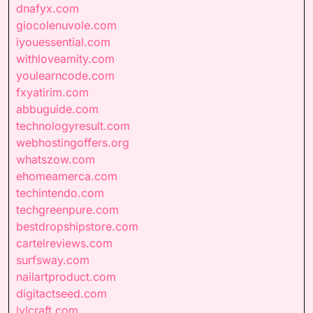
dnafyx.com
giocolenuvole.com
iyouessential.com
withloveamity.com
youlearncode.com
fxyatirim.com
abbuguide.com
technologyresult.com
webhostingoffers.org
whatszow.com
ehomeamerca.com
techintendo.com
techgreenpure.com
bestdropshipstore.com
cartelreviews.com
surfsway.com
nailartproduct.com
digitactseed.com
lvlcraft.com