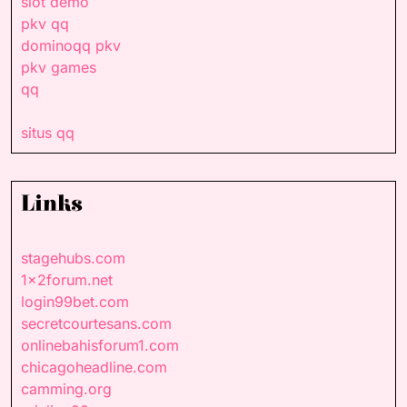
slot demo
pkv qq
dominoqq pkv
pkv games
qq
situs qq
Links
stagehubs.com
1x2forum.net
login99bet.com
secretcourtesans.com
onlinebahisforum1.com
chicagoheadline.com
camming.org