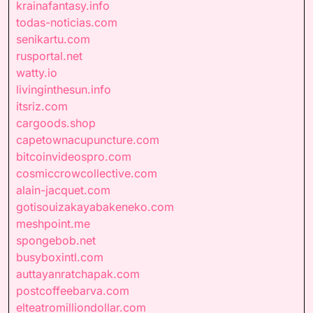
krainafantasy.info
todas-noticias.com
senikartu.com
rusportal.net
watty.io
livinginthesun.info
itsriz.com
cargoods.shop
capetownacupuncture.com
bitcoinvideospro.com
cosmiccrowcollective.com
alain-jacquet.com
gotisouizakayabakeneko.com
meshpoint.me
spongebob.net
busyboxintl.com
auttayanratchapak.com
postcoffeebarva.com
elteatromilliondollar.com