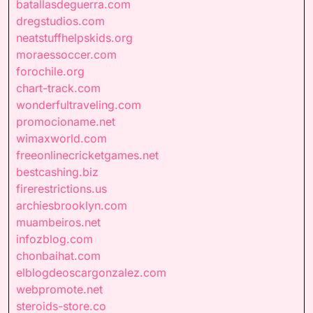
batallasdeguerra.com
dregstudios.com
neatstuffhelpskids.org
moraessoccer.com
forochile.org
chart-track.com
wonderfultraveling.com
promocioname.net
wimaxworld.com
freeonlinecricketgames.net
bestcashing.biz
firerestrictions.us
archiesbrooklyn.com
muambeiros.net
infozblog.com
chonbaihat.com
elblogdeoscargonzalez.com
webpromote.net
steroids-store.co