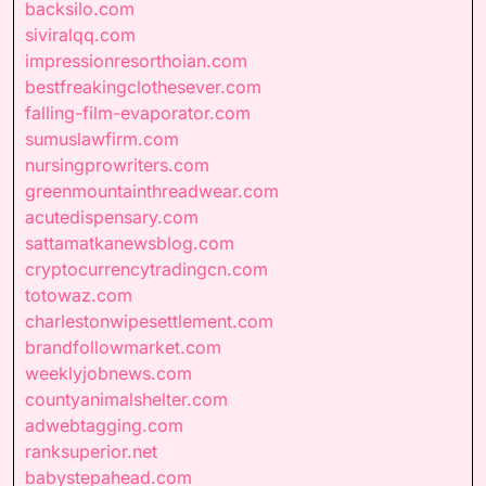
backsilo.com
siviralqq.com
impressionresorthoian.com
bestfreakingclothesever.com
falling-film-evaporator.com
sumuslawfirm.com
nursingprowriters.com
greenmountainthreadwear.com
acutedispensary.com
sattamatkanewsblog.com
cryptocurrencytradingcn.com
totowaz.com
charlestonwipesettlement.com
brandfollowmarket.com
weeklyjobnews.com
countyanimalshelter.com
adwebtagging.com
ranksuperior.net
babystepahead.com