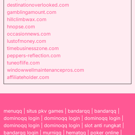
destinationoverlooked.com
gamblingamount.com
hillclimbwax.com
hnopse.com
occasionnews.com
lustofmoney.com
timebusinesszone.com
peppers-reflection.com
tuneoflife.com
windowwellmaintenancepros.com
affiliateholder.com
menuqq
|
situs pkv games
|
bandarqq
|
bandarqq
|
dominoqq login
|
dominoqq login
|
dominoqq login
|
dominoqq login
|
dominoqq login
|
slot anti rungkat
|
bandarqq login
|
murniqq
|
hematqq
|
poker online
|