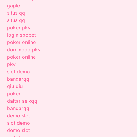
gaple
situs qq
situs qq
poker pkv
login sbobet
poker online
dominoqq pkv
poker online
pkv
slot demo
bandarqq
qiu qiu
poker
daftar asikqq
bandarqq
demo slot
slot demo
demo slot