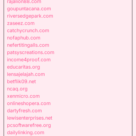
rajalion88.com
goupuntacana.com
riversedgepark.com
zaseez.com
catchycrunch.com
nofaphub.com
nefertitingalls.com
patsyscreations.com
income4proof.com
educaritas.org
lensajelajah.com
betflik09.net
ncaq.org
xenmicro.com
onlineshopera.com
dartyfresh.com
lewisenterprises.net
pcsoftwarefree.org
dailylinking.com