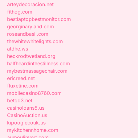
arteydecoracion.net
fithog.com
bestlaptopbestmonitor.com
georginaryland.com
roseandbasil.com
thewhitewhitelights.com
atdhe.ws
heckrodtwetland.org
halfheardinthestillness.com
mybestmassagechair.com
ericreed.net
fluxetine.com
mobilecasino8760.com
betqq3.net
casinoloans5.us
CasinoAuction.us
kipooglecouk.us
mykitchennhome.com
aumoulinvert.com