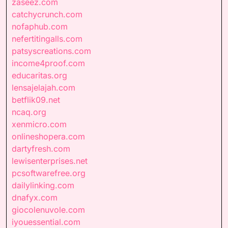
zaseez.com
catchycrunch.com
nofaphub.com
nefertitingalls.com
patsyscreations.com
income4proof.com
educaritas.org
lensajelajah.com
betflik09.net
ncaq.org
xenmicro.com
onlineshopera.com
dartyfresh.com
lewisenterprises.net
pcsoftwarefree.org
dailylinking.com
dnafyx.com
giocolenuvole.com
iyouessential.com