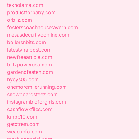
teknolama.com
productforbaby.com
orb-z.com
fosterscoachhousetavern.com
mesasdecultivoonline.com
boilersnbits.com
latestviralpost.com
newfreearticle.com
blitzpowerusa.com
gardenofeaten.com
hycys05.com
onemoremilerunning.com
snowboardsteez.com
instagrambioforgirls.com
cashflowxfiles.com
kmbb10.com
getxtrem.com
weactinfo.com
meshingsocial.com