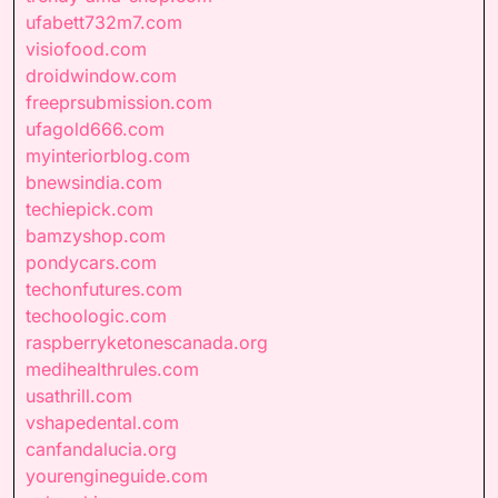
ufabett732m7.com
visiofood.com
droidwindow.com
freeprsubmission.com
ufagold666.com
myinteriorblog.com
bnewsindia.com
techiepick.com
bamzyshop.com
pondycars.com
techonfutures.com
techoologic.com
raspberryketonescanada.org
medihealthrules.com
usathrill.com
vshapedental.com
canfandalucia.org
yourengineguide.com