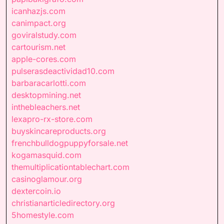
icanhazjs.com
canimpact.org
goviralstudy.com
cartourism.net
apple-cores.com
pulserasdeactividad10.com
barbaracarlotti.com
desktopmining.net
inthebleachers.net
lexapro-rx-store.com
buyskincareproducts.org
frenchbulldogpuppyforsale.net
kogamasquid.com
themultiplicationtablechart.com
casinoglamour.org
dextercoin.io
christianarticledirectory.org
5homestyle.com