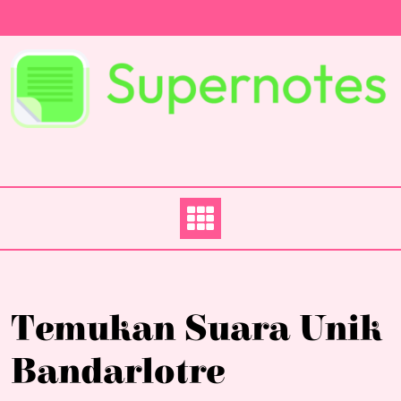
Skip
to
content
Temukan Suara Unik
Bandarlotre