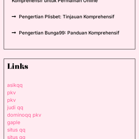
Komprehensif untuk Permainan Online
Pengertian Plisbet: Tinjauan Komprehensif
Pengertian Bunga99: Panduan Komprehensif
Links
asikqq
pkv
pkv
judi qq
dominoqq pkv
gaple
situs qq
situs qq