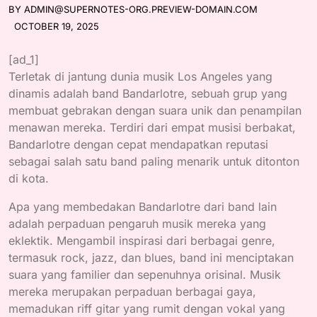
BY
ADMIN@SUPERNOTES-ORG.PREVIEW-DOMAIN.COM
OCTOBER 19, 2025
[ad_1]
Terletak di jantung dunia musik Los Angeles yang
dinamis adalah band Bandarlotre, sebuah grup yang
membuat gebrakan dengan suara unik dan penampilan
menawan mereka. Terdiri dari empat musisi berbakat,
Bandarlotre dengan cepat mendapatkan reputasi
sebagai salah satu band paling menarik untuk ditonton
di kota.
Apa yang membedakan Bandarlotre dari band lain
adalah perpaduan pengaruh musik mereka yang
eklektik. Mengambil inspirasi dari berbagai genre,
termasuk rock, jazz, dan blues, band ini menciptakan
suara yang familier dan sepenuhnya orisinal. Musik
mereka merupakan perpaduan berbagai gaya,
memadukan riff gitar yang rumit dengan vokal yang