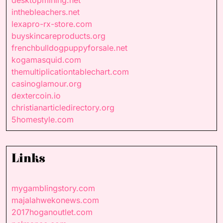
inthebleachers.net
lexapro-rx-store.com
buyskincareproducts.org
frenchbulldogpuppyforsale.net
kogamasquid.com
themultiplicationtablechart.com
casinoglamour.org
dextercoin.io
christianarticledirectory.org
5homestyle.com
Links
mygamblingstory.com
majalahwekonews.com
2017hoganoutlet.com