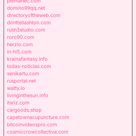
pelmanec.com
domino99qq.net
directoryoftheweb.com
donttellashton.com
rush3studio.com
roro90.com
herzio.com
in-hi5.com
krainafantasy.info
todas-noticias.com
senikartu.com
rusportal.net
watty.io
livinginthesun.info
itsriz.com
cargoods.shop
capetownacupuncture.com
bitcoinvideospro.com
cosmiccrowcollective.com