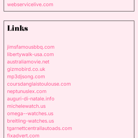
webservicelive.com
Links
jimsfamousbbq.com
libertywalk-usa.com
australiamovie.net
gizmobird.co.uk
mp3djsong.com
coursdanglaistoulouse.com
neptunuslex.com
auguri-di-natale.info
michelewatch.us
omega--watches.us
breitling-watches.us
tgarnettcentrallautoads.com
fixadvert.com