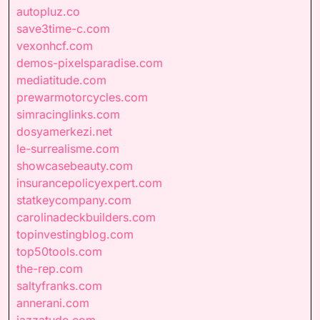
autopluz.co
save3time-c.com
vexonhcf.com
demos-pixelsparadise.com
mediatitude.com
prewarmotorcycles.com
simracinglinks.com
dosyamerkezi.net
le-surrealisme.com
showcasebeauty.com
insurancepolicyexpert.com
statkeycompany.com
carolinadeckbuilders.com
topinvestingblog.com
top50tools.com
the-rep.com
saltyfranks.com
annerani.com
jazzatude.com