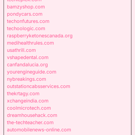
bamzyshop.com
pondycars.com
techonfutures.com
techoologic.com
raspberryketonescanada.org
medihealthrules.com
usathrill.com
vshapedental.com
canfandalucia.org
yourengineguide.com
nybreakings.com
outstationcabsservices.com
thekrtagy.com
xchangeindia.com
coolmicrotech.com
dreamhousehack.com
the-techteacher.com
automobilenews-online.com