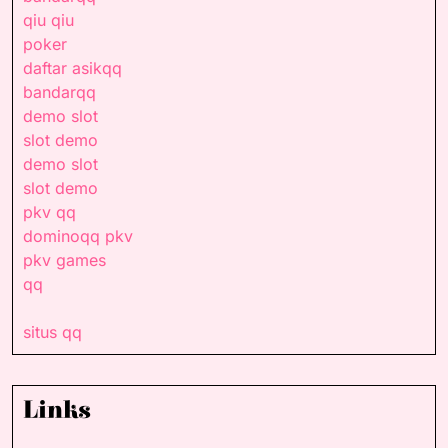
qiu qiu
poker
daftar asikqq
bandarqq
demo slot
slot demo
demo slot
slot demo
pkv qq
dominoqq pkv
pkv games
qq
situs qq
Links