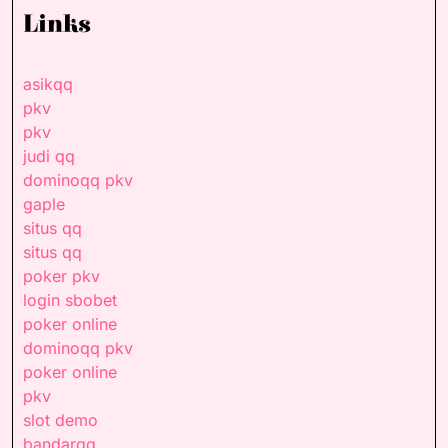
Links
asikqq
pkv
pkv
judi qq
dominoqq pkv
gaple
situs qq
situs qq
poker pkv
login sbobet
poker online
dominoqq pkv
poker online
pkv
slot demo
bandarqq