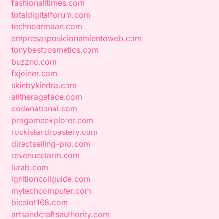
fashionalltimes.com
totaldigitalforum.com
technoarmaan.com
empresasposicionamientoweb.com
tonybestcosmetics.com
buzznc.com
fxjoiner.com
skinbykindra.com
alltherageface.com
codenational.com
progameexplorer.com
rockislandroastery.com
directselling-pro.com
revenuealarm.com
lurab.com
ignitioncoilguide.com
mytechcomputer.com
bioslot168.com
artsandcraftsauthority.com