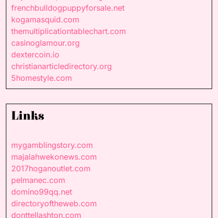
frenchbulldogpuppyforsale.net
kogamasquid.com
themultiplicationtablechart.com
casinoglamour.org
dextercoin.io
christianarticledirectory.org
5homestyle.com
Links
mygamblingstory.com
majalahwekonews.com
2017hoganoutlet.com
pelmanec.com
domino99qq.net
directoryoftheweb.com
donttellashton.com