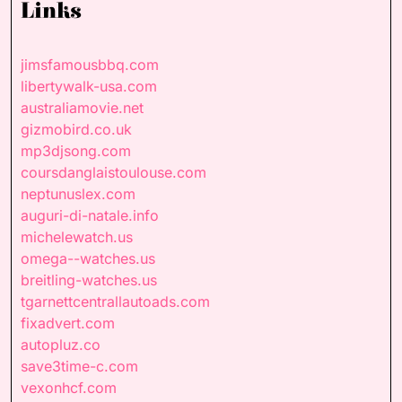
Links
jimsfamousbbq.com
libertywalk-usa.com
australiamovie.net
gizmobird.co.uk
mp3djsong.com
coursdanglaistoulouse.com
neptunuslex.com
auguri-di-natale.info
michelewatch.us
omega--watches.us
breitling-watches.us
tgarnettcentrallautoads.com
fixadvert.com
autopluz.co
save3time-c.com
vexonhcf.com