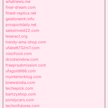
whatnews.me
final-dream.com
finest-replica.net
gestioneinh.info
prosportdaily.net
salesinvest22.com
teseract.org
trendy-ama-shop.com
ufabett732m7.com
visiofood.com
droidwindow.com
freeprsubmission.com
ufagold666.com
myinteriorblog.com
bnewsindia.com
techiepick.com
bamzyshop.com
pondycars.com
techonfutures.com