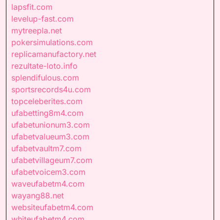
lapsfit.com
levelup-fast.com
mytreepla.net
pokersimulations.com
replicamanufactory.net
rezultate-loto.info
splendifulous.com
sportsrecords4u.com
topceleberites.com
ufabetting8m4.com
ufabetunionum3.com
ufabetvalueum3.com
ufabetvaultm7.com
ufabetvillageum7.com
ufabetvoicem3.com
waveufabetm4.com
wayang88.net
websiteufabetm4.com
whiteufabetm4.com