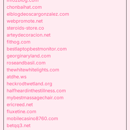
chonbaihat.com
elblogdeoscargonzalez.com
webpromote.net
steroids-store.co
arteydecoracion.net
fithog.com
bestlaptopbestmonitor.com
georginaryland.com
roseandbasil.com
thewhitewhitelights.com
atdhe.ws
heckrodtwetland.org
halfheardinthestillness.com
mybestmassagechair.com
ericreed.net
fluxetine.com
mobilecasino8760.com
betqq3.net