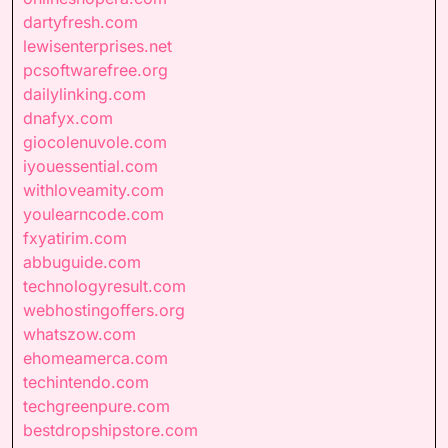
dartyfresh.com
lewisenterprises.net
pcsoftwarefree.org
dailylinking.com
dnafyx.com
giocolenuvole.com
iyouessential.com
withloveamity.com
youlearncode.com
fxyatirim.com
abbuguide.com
technologyresult.com
webhostingoffers.org
whatszow.com
ehomeamerca.com
techintendo.com
techgreenpure.com
bestdropshipstore.com