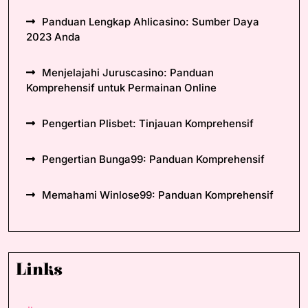
Panduan Lengkap Ahlicasino: Sumber Daya
2023 Anda
Menjelajahi Juruscasino: Panduan
Komprehensif untuk Permainan Online
Pengertian Plisbet: Tinjauan Komprehensif
Pengertian Bunga99: Panduan Komprehensif
Memahami Winlose99: Panduan Komprehensif
Links