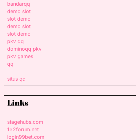
bandarqq
demo slot
slot demo
demo slot
slot demo
pkv qq
dominoqq pkv
pkv games
qq
situs qq
Links
stagehubs.com
1x2forum.net
login99bet.com