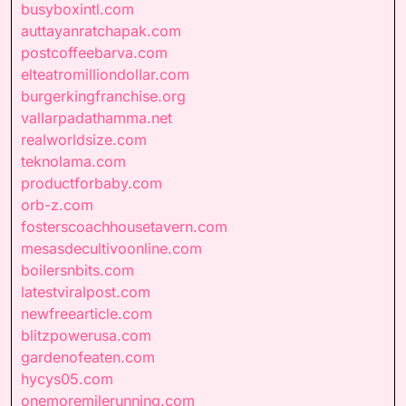
busyboxintl.com
auttayanratchapak.com
postcoffeebarva.com
elteatromilliondollar.com
burgerkingfranchise.org
vallarpadathamma.net
realworldsize.com
teknolama.com
productforbaby.com
orb-z.com
fosterscoachhousetavern.com
mesasdecultivoonline.com
boilersnbits.com
latestviralpost.com
newfreearticle.com
blitzpowerusa.com
gardenofeaten.com
hycys05.com
onemoremilerunning.com