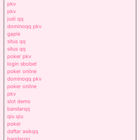
pkv
pkv
judi qq
dominoqq pkv
gaple
situs qq
situs qq
poker pkv
login sbobet
poker online
dominoqq pkv
poker online
pkv
slot demo
bandarqq
qiu qiu
poker
daftar asikqq
bandarqq