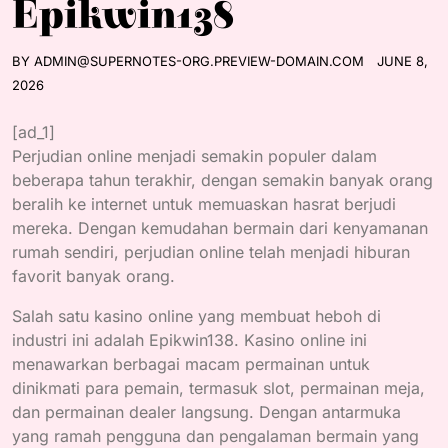
Epikwin138
BY
ADMIN@SUPERNOTES-ORG.PREVIEW-DOMAIN.COM
JUNE 8,
2026
[ad_1]
Perjudian online menjadi semakin populer dalam
beberapa tahun terakhir, dengan semakin banyak orang
beralih ke internet untuk memuaskan hasrat berjudi
mereka. Dengan kemudahan bermain dari kenyamanan
rumah sendiri, perjudian online telah menjadi hiburan
favorit banyak orang.
Salah satu kasino online yang membuat heboh di
industri ini adalah Epikwin138. Kasino online ini
menawarkan berbagai macam permainan untuk
dinikmati para pemain, termasuk slot, permainan meja,
dan permainan dealer langsung. Dengan antarmuka
yang ramah pengguna dan pengalaman bermain yang