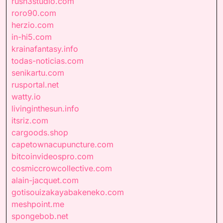
rush3studio.com
roro90.com
herzio.com
in-hi5.com
krainafantasy.info
todas-noticias.com
senikartu.com
rusportal.net
watty.io
livinginthesun.info
itsriz.com
cargoods.shop
capetownacupuncture.com
bitcoinvideospro.com
cosmiccrowcollective.com
alain-jacquet.com
gotisouizakayabakeneko.com
meshpoint.me
spongebob.net