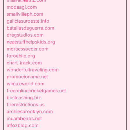
modaagi.com
smallvilleph.com
galiciasuroeste.info
batallasdeguerra.com
dregstudios.com
neatstuffhelpskids.org
moraessoccer.com
forochile.org
chart-track.com
wonderfultraveling.com
promocioname.net
wimaxworld.com
freeonlinecricketgames.net
bestcashing.biz
firerestrictions.us
archiesbrooklyn.com
muambeiros.net
infozblog.com