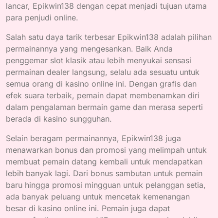
lancar, Epikwin138 dengan cepat menjadi tujuan utama
para penjudi online.
Salah satu daya tarik terbesar Epikwin138 adalah pilihan
permainannya yang mengesankan. Baik Anda
penggemar slot klasik atau lebih menyukai sensasi
permainan dealer langsung, selalu ada sesuatu untuk
semua orang di kasino online ini. Dengan grafis dan
efek suara terbaik, pemain dapat membenamkan diri
dalam pengalaman bermain game dan merasa seperti
berada di kasino sungguhan.
Selain beragam permainannya, Epikwin138 juga
menawarkan bonus dan promosi yang melimpah untuk
membuat pemain datang kembali untuk mendapatkan
lebih banyak lagi. Dari bonus sambutan untuk pemain
baru hingga promosi mingguan untuk pelanggan setia,
ada banyak peluang untuk mencetak kemenangan
besar di kasino online ini. Pemain juga dapat