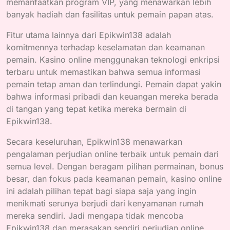
memanfaatkan program VIP, yang menawarkan lebih
banyak hadiah dan fasilitas untuk pemain papan atas.
Fitur utama lainnya dari Epikwin138 adalah
komitmennya terhadap keselamatan dan keamanan
pemain. Kasino online menggunakan teknologi enkripsi
terbaru untuk memastikan bahwa semua informasi
pemain tetap aman dan terlindungi. Pemain dapat yakin
bahwa informasi pribadi dan keuangan mereka berada
di tangan yang tepat ketika mereka bermain di
Epikwin138.
Secara keseluruhan, Epikwin138 menawarkan
pengalaman perjudian online terbaik untuk pemain dari
semua level. Dengan beragam pilihan permainan, bonus
besar, dan fokus pada keamanan pemain, kasino online
ini adalah pilihan tepat bagi siapa saja yang ingin
menikmati serunya berjudi dari kenyamanan rumah
mereka sendiri. Jadi mengapa tidak mencoba
Epikwin138 dan merasakan sendiri perjudian online