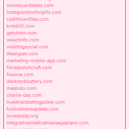
snowboardsteez.com
instagrambioforgirls.com
cashflowxfiles.com
kmbb10.com
getxtrem.com
weactinfo.com
meshingsocial.com
thearguer.com
marketing-mobile-app.com
floralpunchcraft.com
fiasone.com
danktankbattery.com
mealudo.com
charlie-day.com
livedirectbettingpoker.com
foxbusinessupdate.com
lovedaddy.org
integrativemedicalmassageplano.com