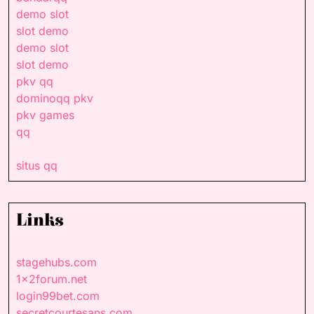
demo slot
slot demo
demo slot
slot demo
pkv qq
dominoqq pkv
pkv games
qq
situs qq
Links
stagehubs.com
1x2forum.net
login99bet.com
secretcourtesans.com