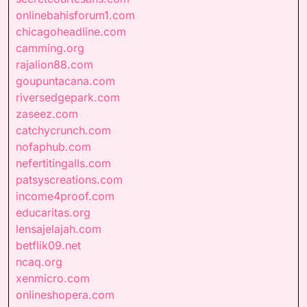
onlinebahisforum1.com
chicagoheadline.com
camming.org
rajalion88.com
goupuntacana.com
riversedgepark.com
zaseez.com
catchycrunch.com
nofaphub.com
nefertitingalls.com
patsyscreations.com
income4proof.com
educaritas.org
lensajelajah.com
betflik09.net
ncaq.org
xenmicro.com
onlineshopera.com