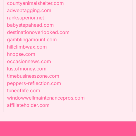
countyanimalshelter.com
adwebtagging.com
ranksuperior.net
babystepahead.com
destinationoverlooked.com
gamblingamount.com
hillclimbwax.com
hnopse.com
occasionnews.com
lustofmoney.com
timebusinesszone.com
peppers-reflection.com
tuneoflife.com
windowwellmaintenancepros.com
affiliateholder.com