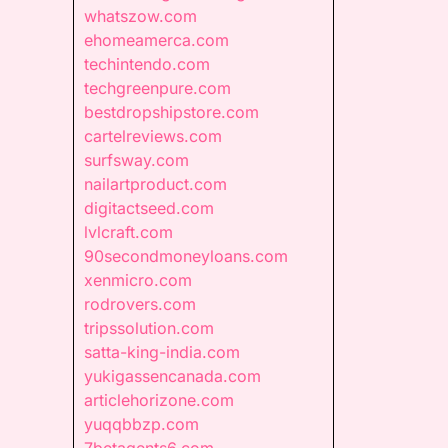
whatszow.com
ehomeamerca.com
techintendo.com
techgreenpure.com
bestdropshipstore.com
cartelreviews.com
surfsway.com
nailartproduct.com
digitactseed.com
lvlcraft.com
90secondmoneyloans.com
xenmicro.com
rodrovers.com
tripssolution.com
satta-king-india.com
yukigassencanada.com
articlehorizone.com
yuqqbbzp.com