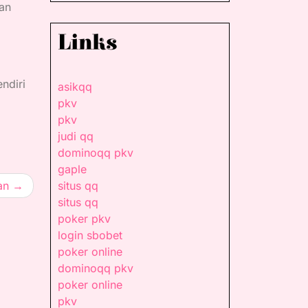
ian
Links
ndiri
asikqq
pkv
pkv
judi qq
dominoqq pkv
gaple
an
situs qq
situs qq
poker pkv
login sbobet
poker online
dominoqq pkv
poker online
pkv