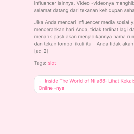
influencer lainnya. Video -videonya menghib
selamat datang dari tekanan kehidupan sehar
Jika Anda mencari influencer media sosial
mencerahkan hari Anda, tidak terlihat lagi 
menarik pasti akan menjadikannya nama ruma
dan tekan tombol ikuti itu – Anda tidak aka
[ad_2]
Tags:
slot
Post
Inside The World of Nila88: Lihat Kekai
Online -nya
navigation