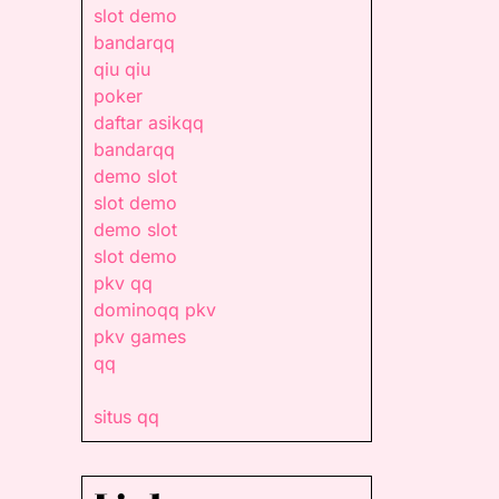
slot demo
bandarqq
qiu qiu
poker
daftar asikqq
bandarqq
demo slot
slot demo
demo slot
slot demo
pkv qq
dominoqq pkv
pkv games
qq
situs qq