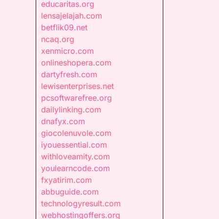
educaritas.org
lensajelajah.com
betflik09.net
ncaq.org
xenmicro.com
onlineshopera.com
dartyfresh.com
lewisenterprises.net
pcsoftwarefree.org
dailylinking.com
dnafyx.com
giocolenuvole.com
iyouessential.com
withloveamity.com
youlearncode.com
fxyatirim.com
abbuguide.com
technologyresult.com
webhostingoffers.org