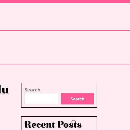
lu
Search
Search
Recent Posts