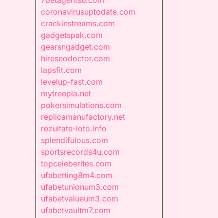
7betagents6.com
coronavirusuptodate.com
crackinstreams.com
gadgetspak.com
gearsngadget.com
hireseodoctor.com
lapsfit.com
levelup-fast.com
mytreepla.net
pokersimulations.com
replicamanufactory.net
rezultate-loto.info
splendifulous.com
sportsrecords4u.com
topceleberites.com
ufabetting8m4.com
ufabetunionum3.com
ufabetvalueum3.com
ufabetvaultm7.com