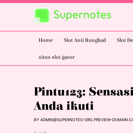
Skip
to
content
Home
Slot Anti Rungkad
Slot D
situs slot gacor
Pintu123: Sensas
Anda ikuti
BY
ADMIN@SUPERNOTES-ORG.PREVIEW-DOMAIN.