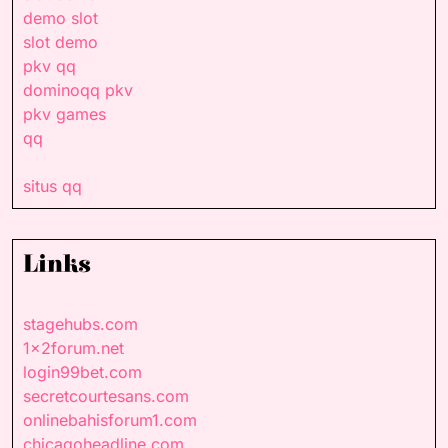
demo slot
slot demo
pkv qq
dominoqq pkv
pkv games
qq
situs qq
Links
stagehubs.com
1x2forum.net
login99bet.com
secretcourtesans.com
onlinebahisforum1.com
chicagoheadline.com