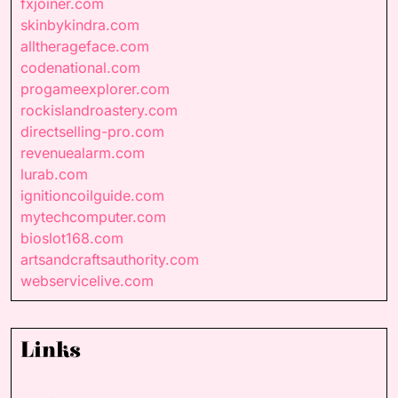
fxjoiner.com
skinbykindra.com
alltherageface.com
codenational.com
progameexplorer.com
rockislandroastery.com
directselling-pro.com
revenuealarm.com
lurab.com
ignitioncoilguide.com
mytechcomputer.com
bioslot168.com
artsandcraftsauthority.com
webservicelive.com
Links