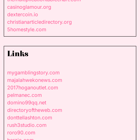
casinoglamour.org
dextercoin.io
christianarticledirectory.org
5homestyle.com
Links
mygamblingstory.com
majalahwekonews.com
2017hoganoutlet.com
pelmanec.com
domino99qq.net
directoryoftheweb.com
donttellashton.com
rush3studio.com
roro90.com
herzio.com