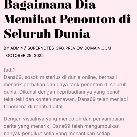
Bagaimana Dia
Memikat Penonton di
Seluruh Dunia
BY
ADMIN@SUPERNOTES-ORG.PREVIEW-DOMAIN.COM
OCTOBER 29, 2025
[ad_1]
Dana69, sosok misterius di dunia online, berhasil
menarik perhatian dan daya tarik penonton di seluruh
dunia. Dikenal dengan kepribadiannya yang penuh
teka-teki dan konten menawan, Dana69 telah menjadi
fenomena di ranah digital.
Dengan visualnya yang mencolok dan penyampaian
cerita yang menarik, Dana69 telah mengumpulkan
banyak pengikut setia yang menantikan setiap