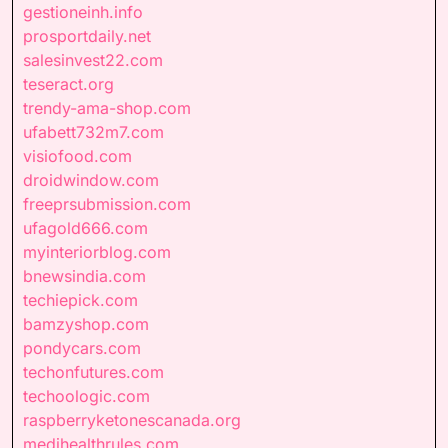
gestioneinh.info
prosportdaily.net
salesinvest22.com
teseract.org
trendy-ama-shop.com
ufabett732m7.com
visiofood.com
droidwindow.com
freeprsubmission.com
ufagold666.com
myinteriorblog.com
bnewsindia.com
techiepick.com
bamzyshop.com
pondycars.com
techonfutures.com
techoologic.com
raspberryketonescanada.org
medihealthrules.com