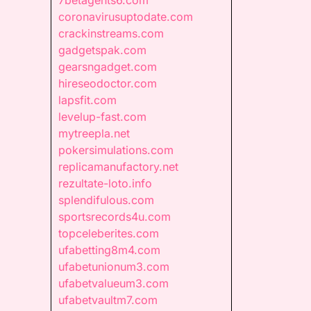
7betagents6.com
coronavirusuptodate.com
crackinstreams.com
gadgetspak.com
gearsngadget.com
hireseodoctor.com
lapsfit.com
levelup-fast.com
mytreepla.net
pokersimulations.com
replicamanufactory.net
rezultate-loto.info
splendifulous.com
sportsrecords4u.com
topceleberites.com
ufabetting8m4.com
ufabetunionum3.com
ufabetvalueum3.com
ufabetvaultm7.com