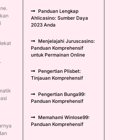
ine.
Panduan Lengkap
tkan
Ahlicasino: Sumber Daya
i
2023 Anda
Menjelajahi Juruscasino:
dekat
Panduan Komprehensif
untuk Permainan Online
r
Pengertian Plisbet:
Tinjauan Komprehensif
matik
Pengertian Bunga99:
asi
Panduan Komprehensif
Memahami Winlose99:
Panduan Komprehensif
arnya
dan