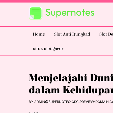
Skip
to
content
Home
Slot Anti Rungkad
Slot D
situs slot gacor
Menjelajahi Dun
dalam Kehidupa
BY
ADMIN@SUPERNOTES-ORG.PREVIEW-DOMAIN.