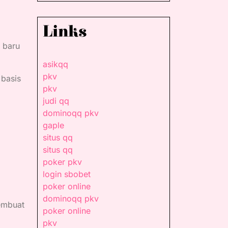
Links
 baru
asikqq
pkv
 basis
pkv
judi qq
dominoqq pkv
gaple
situs qq
situs qq
poker pkv
login sbobet
poker online
dominoqq pkv
embuat
poker online
pkv