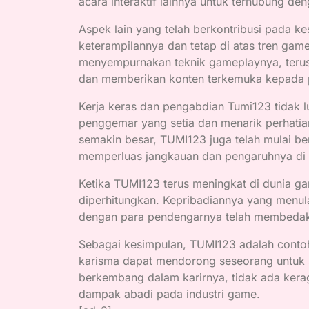
acara interaktif lainnya untuk terhubung de
Aspek lain yang telah berkontribusi pada 
keterampilannya dan tetap di atas tren gam
menyempurnakan teknik gameplaynya, terus
dan memberikan konten terkemuka kepada 
Kerja keras dan pengabdian Tumi123 tidak l
penggemar yang setia dan menarik perhatia
semakin besar, TUMI123 juga telah mulai ber
memperluas jangkauan dan pengaruhnya di
Ketika TUMI123 terus meningkat di dunia ga
diperhitungkan. Kepribadiannya yang menul
dengan para pendengarnya telah membedak
Sebagai kesimpulan, TUMI123 adalah contoh 
karisma dapat mendorong seseorang untuk s
berkembang dalam karirnya, tidak ada ke
dampak abadi pada industri game.