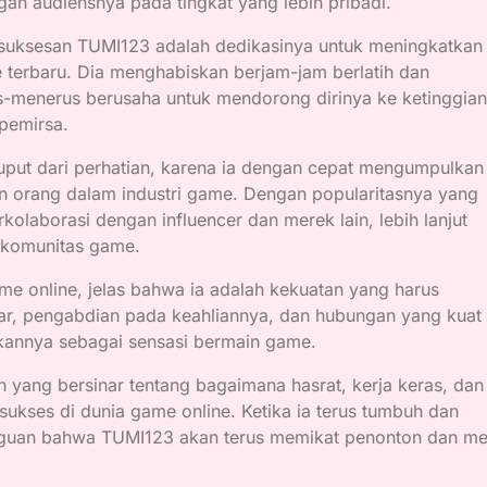
ngan audiensnya pada tingkat yang lebih pribadi.
kesuksesan TUMI123 adalah dedikasinya untuk meningkatkan
e terbaru. Dia menghabiskan berjam-jam berlatih dan
-menerus berusaha untuk mendorong dirinya ke ketinggian
pemirsa.
uput dari perhatian, karena ia dengan cepat mengumpulkan
n orang dalam industri game. Dengan popularitasnya yang
kolaborasi dengan influencer dan merek lain, lebih lanjut
 komunitas game.
me online, jelas bahwa ia adalah kekuatan yang harus
ar, pengabdian pada keahliannya, dan hubungan yang kuat
annya sebagai sensasi bermain game.
yang bersinar tentang bagaimana hasrat, kerja keras, dan
ukses di dunia game online. Ketika ia terus tumbuh dan
raguan bahwa TUMI123 akan terus memikat penonton dan m