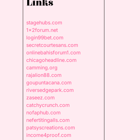
Links
stagehubs.com
1x2forum.net
login99bet.com
secretcourtesans.com
onlinebahisforum1.com
chicagoheadline.com
camming.org
rajalion88.com
goupuntacana.com
riversedgepark.com
zaseez.com
catchycrunch.com
nofaphub.com
nefertitingalls.com
patsyscreations.com
income4proof.com