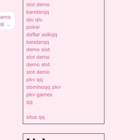
slot demo
bandarqq
rsama
qiu qiu
88
poker
daftar asikqq
bandarqq
demo slot
slot demo
demo slot
slot demo
pkv qq
dominoqq pkv
pkv games
qq
situs qq