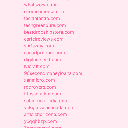
whatszow.com
ehomeamerca.com
techintendo.com
techgreenpure.com
bestdropshipstore.com
cartelreviews.com
surfsway.com
nailartproduct.com
digitactseed.com
lvlcraft.com
90secondmoneyloans.com
xenmicro.com
rodrovers.com
tripssolution.com
satta-king-india.com
yukigassencanada.com
articlehorizone.com
yuqqbbzp.com