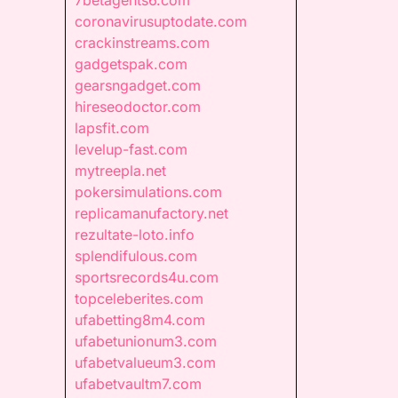
7betagents6.com
coronavirusuptodate.com
crackinstreams.com
gadgetspak.com
gearsngadget.com
hireseodoctor.com
lapsfit.com
levelup-fast.com
mytreepla.net
pokersimulations.com
replicamanufactory.net
rezultate-loto.info
splendifulous.com
sportsrecords4u.com
topceleberites.com
ufabetting8m4.com
ufabetunionum3.com
ufabetvalueum3.com
ufabetvaultm7.com