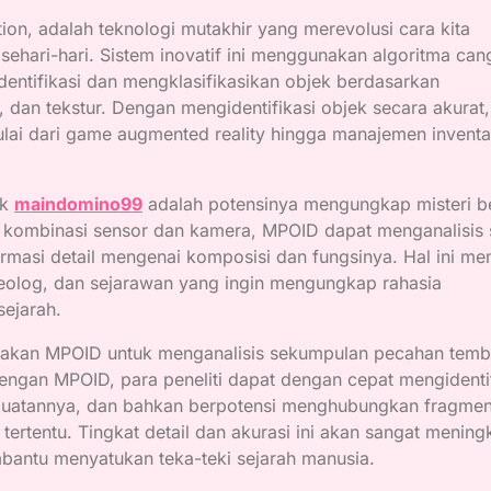
tion, adalah teknologi mutakhir yang merevolusi cara kita
sehari-hari. Sistem inovatif ini menggunakan algoritma can
entifikasi dan mengklasifikasikan objek berdasarkan
an, dan tekstur. Dengan mengidentifikasi objek secara akurat,
ai dari game augmented reality hingga manajemen inventar
ik
maindomino99
adalah potensinya mengungkap misteri b
 kombinasi sensor dan kamera, MPOID dapat menganalisis 
ormasi detail mengenai komposisi dan fungsinya. Hal ini m
keolog, dan sejarawan yang ingin mengungkap rahasia
sejarah.
nakan MPOID untuk menganalisis sekumpulan pecahan temb
ngan MPOID, para peneliti dapat dengan cepat mengidentif
embuatannya, dan bahkan berpotensi menghubungkan fragme
ertentu. Tingkat detail dan akurasi ini akan sangat mening
antu menyatukan teka-teki sejarah manusia.