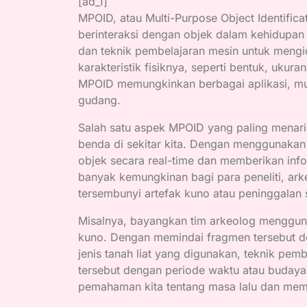
[ad_1]
MPOID, atau Multi-Purpose Object Identifica
berinteraksi dengan objek dalam kehidupan 
dan teknik pembelajaran mesin untuk mengid
karakteristik fisiknya, seperti bentuk, ukur
MPOID memungkinkan berbagai aplikasi, mul
gudang.
Salah satu aspek MPOID yang paling menar
benda di sekitar kita. Dengan menggunakan
objek secara real-time dan memberikan inf
banyak kemungkinan bagi para peneliti, ar
tersembunyi artefak kuno atau peninggalan 
Misalnya, bayangkan tim arkeolog menggu
kuno. Dengan memindai fragmen tersebut de
jenis tanah liat yang digunakan, teknik p
tersebut dengan periode waktu atau budaya t
pemahaman kita tentang masa lalu dan memb