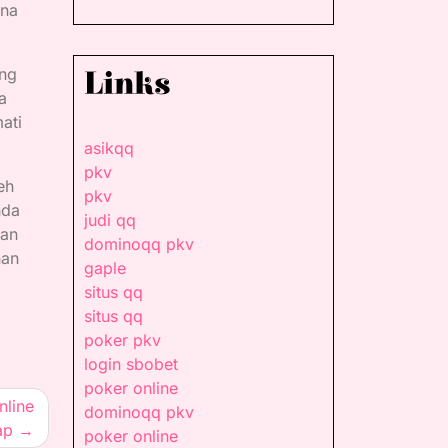
ana
ang
Links
a
ati
asikqq
pkv
eh
pkv
nda
judi qq
han
dominoqq pkv
nan
gaple
situs qq
situs qq
poker pkv
login sbobet
poker online
nline
dominoqq pkv
ap
poker online