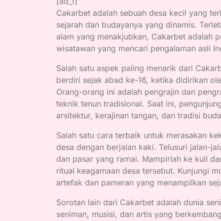
[ad_1]
Cakarbet adalah sebuah desa kecil yang terl
sejarah dan budayanya yang dinamis. Terleta
alam yang menakjubkan, Cakarbet adalah p
wisatawan yang mencari pengalaman asli In
Salah satu aspek paling menarik dari Cakarb
berdiri sejak abad ke-16, ketika didirikan 
Orang-orang ini adalah pengrajin dan pengra
teknik tenun tradisional. Saat ini, pengunj
arsitektur, kerajinan tangan, dan tradisi bud
Salah satu cara terbaik untuk merasakan k
desa dengan berjalan kaki. Telusuri jalan-
dan pasar yang ramai. Mampirlah ke kuil da
ritual keagamaan desa tersebut. Kunjungi 
artefak dan pameran yang menampilkan sej
Sorotan lain dari Cakarbet adalah dunia se
seniman, musisi, dan artis yang berkembang