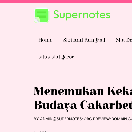
Skip
to
content
Home
Slot Anti Rungkad
Slot D
situs slot gacor
Menemukan Keka
Budaya Cakarbe
BY
ADMIN@SUPERNOTES-ORG.PREVIEW-DOMAIN.