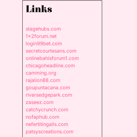
Links
stagehubs.com
1x2forum.net
login99bet.com
secretcourtesans.com
onlinebahisforum1.com
chicagoheadline.com
camming.org
rajalion88.com
goupuntacana.com
riversedgepark.com
zaseez.com
catchycrunch.com
nofaphub.com
nefertitingalls.com
patsyscreations.com