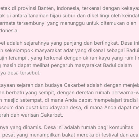
etak di provinsi Banten, Indonesia, terkenal dengan kekaya
k di antara tanaman hijau subur dan dikelilingi oleh keinda
ermata tersembunyi yang menunggu untuk ditemukan oleh
donesia.
et adalah sejarahnya yang panjang dan bertingkat. Desa in
oleh sekelompok masyarakat adat yang dikenal sebagai Badui
jin terampil, yang terkenal dengan ukiran kayu yang rumit
ung masih dapat melihat pengaruh masyarakat Badui dalam
aya desa tersebut.
ekayaan sejarah dan budaya Cakarbet adalah dengan menjel
jalan berbatu yang sempit, dengan deretan rumah berwarna-w
n masjid setempat, di mana Anda dapat mempelajari tradisi
museum dan pusat kebudayaan desa, di mana Anda dapat me
arah dan warisan Cakarbet.
ninya yang dinamis. Desa ini adalah rumah bagi komunitas
 pesat yang menampilkan bakat mereka di festival dan aca