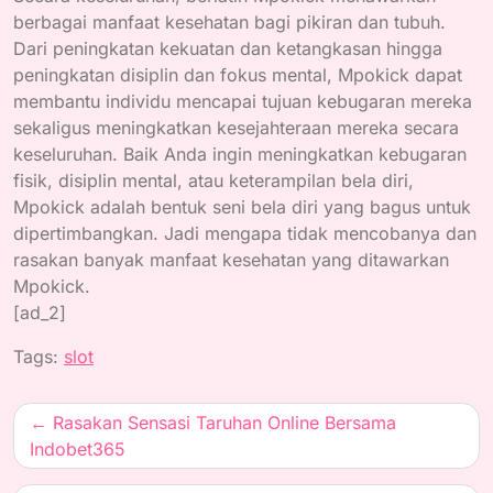
berbagai manfaat kesehatan bagi pikiran dan tubuh.
Dari peningkatan kekuatan dan ketangkasan hingga
peningkatan disiplin dan fokus mental, Mpokick dapat
membantu individu mencapai tujuan kebugaran mereka
sekaligus meningkatkan kesejahteraan mereka secara
keseluruhan. Baik Anda ingin meningkatkan kebugaran
fisik, disiplin mental, atau keterampilan bela diri,
Mpokick adalah bentuk seni bela diri yang bagus untuk
dipertimbangkan. Jadi mengapa tidak mencobanya dan
rasakan banyak manfaat kesehatan yang ditawarkan
Mpokick.
[ad_2]
Tags:
slot
Post
Rasakan Sensasi Taruhan Online Bersama
navigation
Indobet365