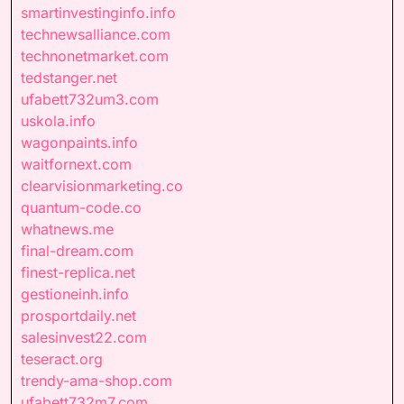
smartinvestinginfo.info
technewsalliance.com
technonetmarket.com
tedstanger.net
ufabett732um3.com
uskola.info
wagonpaints.info
waitfornext.com
clearvisionmarketing.co
quantum-code.co
whatnews.me
final-dream.com
finest-replica.net
gestioneinh.info
prosportdaily.net
salesinvest22.com
teseract.org
trendy-ama-shop.com
ufabett732m7.com