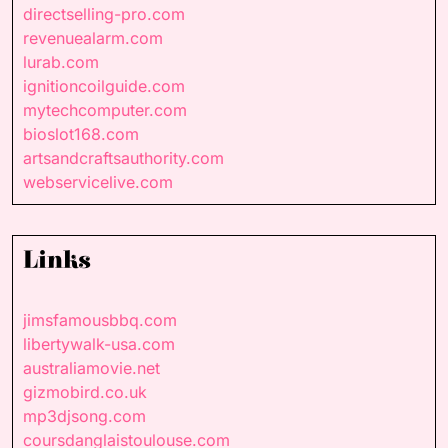
directselling-pro.com
revenuealarm.com
lurab.com
ignitioncoilguide.com
mytechcomputer.com
bioslot168.com
artsandcraftsauthority.com
webservicelive.com
Links
jimsfamousbbq.com
libertywalk-usa.com
australiamovie.net
gizmobird.co.uk
mp3djsong.com
coursdanglaistoulouse.com