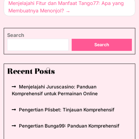
Menjelajahi Fitur dan Manfaat Tango77: Apa yang
Membuatnya Menonjol?
Search
Search
Recent Posts
Menjelajahi Juruscasino: Panduan
Komprehensif untuk Permainan Online
Pengertian Plisbet: Tinjauan Komprehensif
Pengertian Bunga99: Panduan Komprehensif