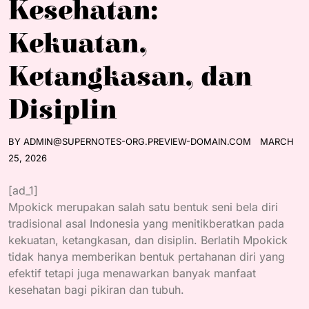
Kesehatan:
Kekuatan,
Ketangkasan, dan
Disiplin
BY
ADMIN@SUPERNOTES-ORG.PREVIEW-DOMAIN.COM
MARCH
25, 2026
[ad_1]
Mpokick merupakan salah satu bentuk seni bela diri
tradisional asal Indonesia yang menitikberatkan pada
kekuatan, ketangkasan, dan disiplin. Berlatih Mpokick
tidak hanya memberikan bentuk pertahanan diri yang
efektif tetapi juga menawarkan banyak manfaat
kesehatan bagi pikiran dan tubuh.