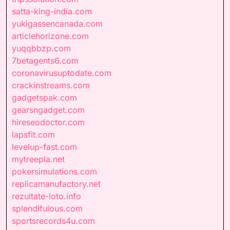
satta-king-india.com
yukigassencanada.com
articlehorizone.com
yuqqbbzp.com
7betagents6.com
coronavirusuptodate.com
crackinstreams.com
gadgetspak.com
gearsngadget.com
hireseodoctor.com
lapsfit.com
levelup-fast.com
mytreepla.net
pokersimulations.com
replicamanufactory.net
rezultate-loto.info
splendifulous.com
sportsrecords4u.com