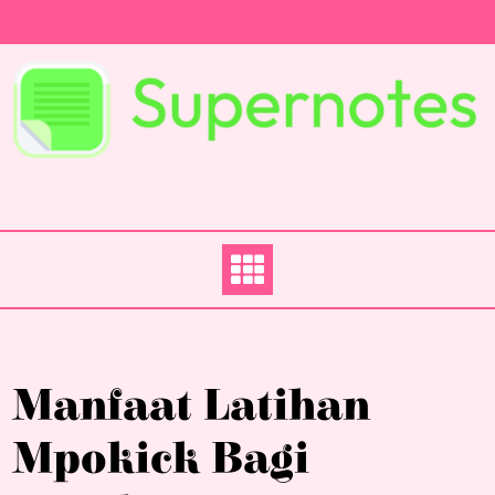
Skip
to
content
Manfaat Latihan
Mpokick Bagi