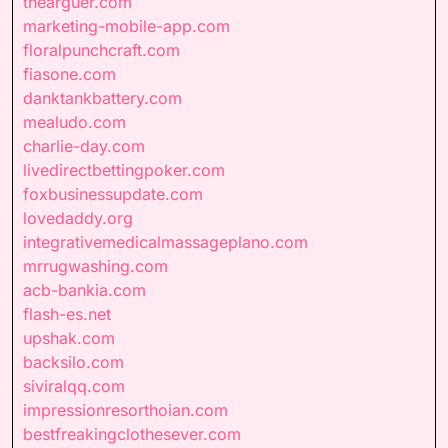
thearguer.com
marketing-mobile-app.com
floralpunchcraft.com
fiasone.com
danktankbattery.com
mealudo.com
charlie-day.com
livedirectbettingpoker.com
foxbusinessupdate.com
lovedaddy.org
integrativemedicalmassageplano.com
mrrugwashing.com
acb-bankia.com
flash-es.net
upshak.com
backsilo.com
siviralqq.com
impressionresorthoian.com
bestfreakingclothesever.com