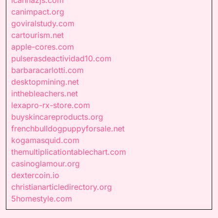
canimpact.org
goviralstudy.com
cartourism.net
apple-cores.com
pulserasdeactividad10.com
barbaracarlotti.com
desktopmining.net
inthebleachers.net
lexapro-rx-store.com
buyskincareproducts.org
frenchbulldogpuppyforsale.net
kogamasquid.com
themultiplicationtablechart.com
casinoglamour.org
dextercoin.io
christianarticledirectory.org
5homestyle.com