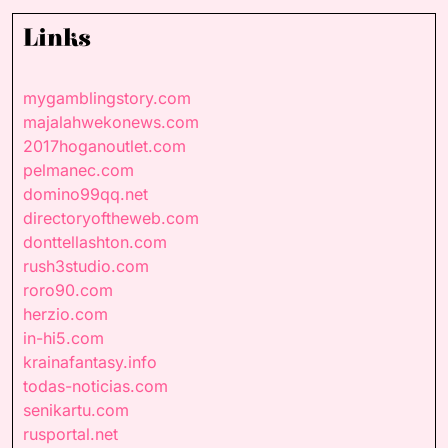
Links
mygamblingstory.com
majalahwekonews.com
2017hoganoutlet.com
pelmanec.com
domino99qq.net
directoryoftheweb.com
donttellashton.com
rush3studio.com
roro90.com
herzio.com
in-hi5.com
krainafantasy.info
todas-noticias.com
senikartu.com
rusportal.net