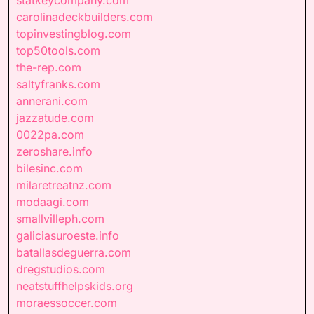
carolinadeckbuilders.com
topinvestingblog.com
top50tools.com
the-rep.com
saltyfranks.com
annerani.com
jazzatude.com
0022pa.com
zeroshare.info
bilesinc.com
milaretreatnz.com
modaagi.com
smallvilleph.com
galiciasuroeste.info
batallasdeguerra.com
dregstudios.com
neatstuffhelpskids.org
moraessoccer.com