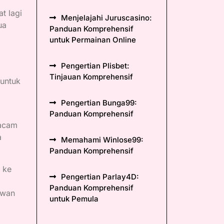
t lagi
Menjelajahi Juruscasino:
ua
Panduan Komprehensif
untuk Permainan Online
Pengertian Plisbet:
Tinjauan Komprehensif
untuk
Pengertian Bunga99:
Panduan Komprehensif
macam
a
Memahami Winlose99:
Panduan Komprehensif
 ke
Pengertian Parlay4D:
Panduan Komprehensif
awan
untuk Pemula