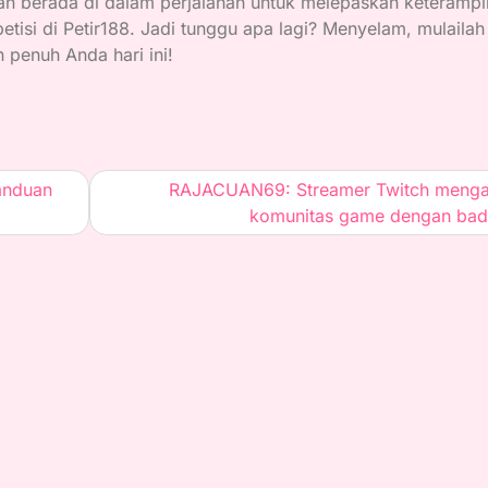
akan berada di dalam perjalanan untuk melepaskan keterampi
si di Petir188. Jadi tunggu apa lagi? Menyelam, mulailah
penuh Anda hari ini!
anduan
RAJACUAN69: Streamer Twitch menga
komunitas game dengan bad