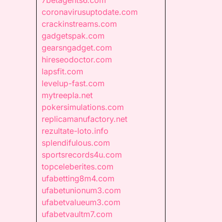
7betagents6.com
coronavirusuptodate.com
crackinstreams.com
gadgetspak.com
gearsngadget.com
hireseodoctor.com
lapsfit.com
levelup-fast.com
mytreepla.net
pokersimulations.com
replicamanufactory.net
rezultate-loto.info
splendifulous.com
sportsrecords4u.com
topceleberites.com
ufabetting8m4.com
ufabetunionum3.com
ufabetvalueum3.com
ufabetvaultm7.com