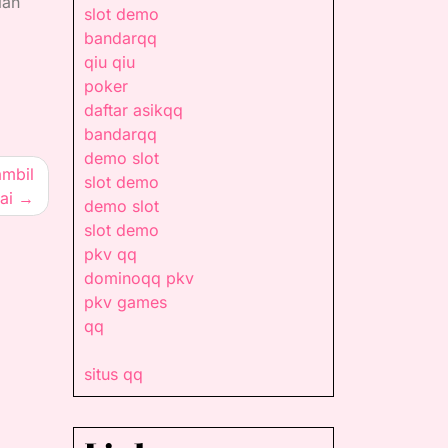
lan
slot demo
bandarqq
qiu qiu
poker
daftar asikqq
bandarqq
demo slot
mbil
slot demo
ai
demo slot
slot demo
pkv qq
dominoqq pkv
pkv games
qq
situs qq