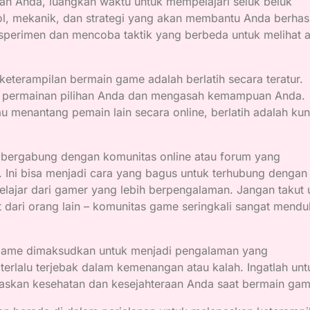
an Anda, luangkan waktu untuk mempelajari seluk beluk
ol, mekanik, dan strategi yang akan membantu Anda berhasi
sperimen dan mencoba taktik yang berbeda untuk melihat 
keterampilan bermain game adalah berlatih secara teratur.
an permainan pilihan Anda dan mengasah kemampuan Anda.
menantang pemain lain secara online, berlatih adalah kun
uk bergabung dengan komunitas online atau forum yang
. Ini bisa menjadi cara yang bagus untuk terhubung dengan
 belajar dari gamer yang lebih berpengalaman. Jangan takut 
 dari orang lain – komunitas game seringkali sangat mend
 Game dimaksudkan untuk menjadi pengalaman yang
erlalu terjebak dalam kemenangan atau kalah. Ingatlah unt
ritaskan kesehatan dan kesejahteraan Anda saat bermain gam