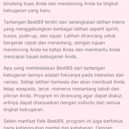
binatang buas Anda dan mendorong Anda ke tingkat
kebugaran yang baru.
Tantangan Besti69 terdiri dari serangkaian latihan intens
yang menggabungkan berbagai latihan seperti sprint,
burpe, push-up, dan squat. Latihan dirancang untuk
bergerak cepat dan menantang, dengan tujuan
mendorong Anda ke batas Anda dan membantu Anda
mencapai tujuan kebugaran Anda.
Apa yang membedakan Besti69 dari tantangan
kebugaran lainnya adalah fokusnya pada intensitas dan
variasi. Setiap latihan berbeda dan akan membuat Anda
tetap waspada, terus -menerus menantang tubuh dan
pikiran Anda. Program ini dirancang agar dapat diukur,
artinya dapat disesuaikan dengan individu dari semua
tingkat kebugaran.
Selain manfaat fisik Besti69, program ini juga berfokus
pada ketangguhan mental dan ketahanan. Dengan