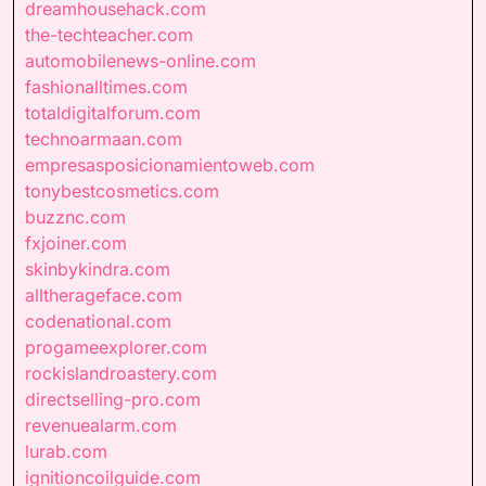
dreamhousehack.com
the-techteacher.com
automobilenews-online.com
fashionalltimes.com
totaldigitalforum.com
technoarmaan.com
empresasposicionamientoweb.com
tonybestcosmetics.com
buzznc.com
fxjoiner.com
skinbykindra.com
alltherageface.com
codenational.com
progameexplorer.com
rockislandroastery.com
directselling-pro.com
revenuealarm.com
lurab.com
ignitioncoilguide.com