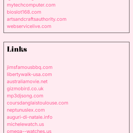
mytechcomputer.com
bioslot168.com
artsandcraftsauthority.com
webservicelive.com
Links
jimsfamousbbq.com
libertywalk-usa.com
australiamovie.net
gizmobird.co.uk
mp3djsong.com
coursdanglaistoulouse.com
neptunuslex.com
auguri-di-natale.info
michelewatch.us
omega--watches.us