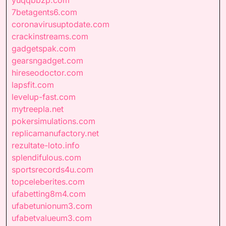
7betagents6.com
coronavirusuptodate.com
crackinstreams.com
gadgetspak.com
gearsngadget.com
hireseodoctor.com
lapsfit.com
levelup-fast.com
mytreepla.net
pokersimulations.com
replicamanufactory.net
rezultate-loto.info
splendifulous.com
sportsrecords4u.com
topceleberites.com
ufabetting8m4.com
ufabetunionum3.com
ufabetvalueum3.com