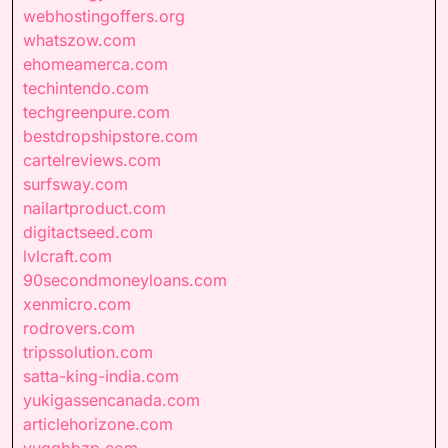
webhostingoffers.org
whatszow.com
ehomeamerca.com
techintendo.com
techgreenpure.com
bestdropshipstore.com
cartelreviews.com
surfsway.com
nailartproduct.com
digitactseed.com
lvlcraft.com
90secondmoneyloans.com
xenmicro.com
rodrovers.com
tripssolution.com
satta-king-india.com
yukigassencanada.com
articlehorizone.com
yuqqbbzp.com