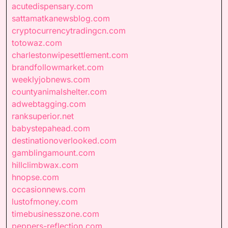
acutedispensary.com
sattamatkanewsblog.com
cryptocurrencytradingcn.com
totowaz.com
charlestonwipesettlement.com
brandfollowmarket.com
weeklyjobnews.com
countyanimalshelter.com
adwebtagging.com
ranksuperior.net
babystepahead.com
destinationoverlooked.com
gamblingamount.com
hillclimbwax.com
hnopse.com
occasionnews.com
lustofmoney.com
timebusinesszone.com
peppers-reflection.com