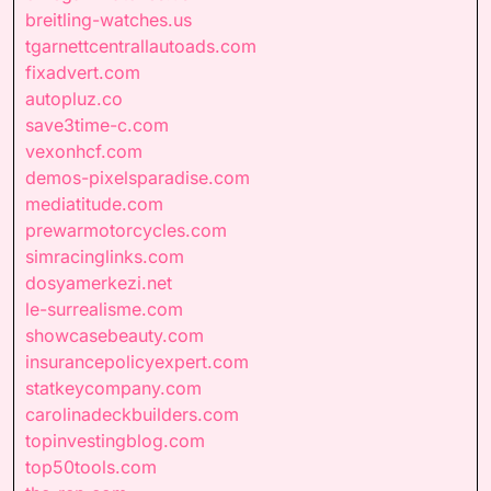
breitling-watches.us
tgarnettcentrallautoads.com
fixadvert.com
autopluz.co
save3time-c.com
vexonhcf.com
demos-pixelsparadise.com
mediatitude.com
prewarmotorcycles.com
simracinglinks.com
dosyamerkezi.net
le-surrealisme.com
showcasebeauty.com
insurancepolicyexpert.com
statkeycompany.com
carolinadeckbuilders.com
topinvestingblog.com
top50tools.com