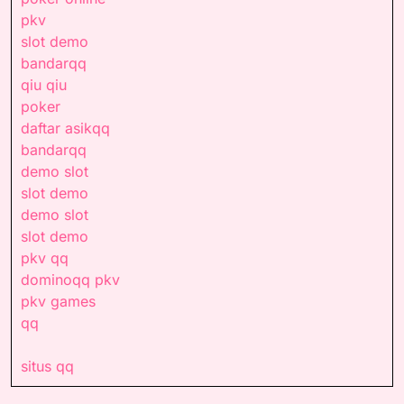
pkv
slot demo
bandarqq
qiu qiu
poker
daftar asikqq
bandarqq
demo slot
slot demo
demo slot
slot demo
pkv qq
dominoqq pkv
pkv games
qq
situs qq