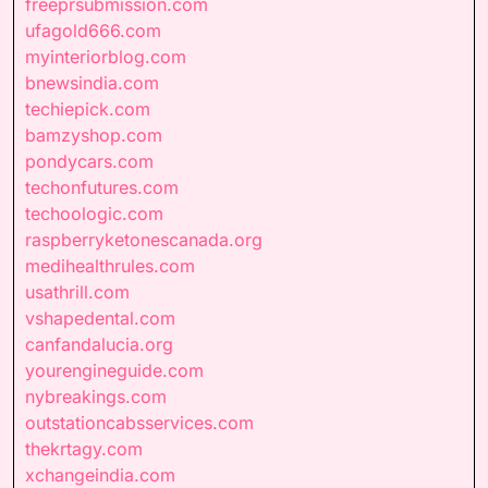
freeprsubmission.com
ufagold666.com
myinteriorblog.com
bnewsindia.com
techiepick.com
bamzyshop.com
pondycars.com
techonfutures.com
techoologic.com
raspberryketonescanada.org
medihealthrules.com
usathrill.com
vshapedental.com
canfandalucia.org
yourengineguide.com
nybreakings.com
outstationcabsservices.com
thekrtagy.com
xchangeindia.com