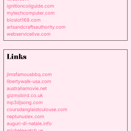
ignitioncoilguide.com
mytechcomputer.com
bioslot168.com
artsandcraftsauthority.com
webservicelive.com
Links
jimsfamousbbq.com
libertywalk-usa.com
australiamovie.net
gizmobird.co.uk
mp3djsong.com
coursdanglaistoulouse.com
neptunuslex.com
auguri-di-natale.info
michelewatch.us