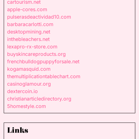
cartourism.net
apple-cores.com
pulserasdeactividad10.com
barbaracarlotti.com
desktopmining.net
inthebleachers.net
lexapro-rx-store.com
buyskincareproducts.org
frenchbulldogpuppyforsale.net
kogamasquid.com
themultiplicationtablechart.com
casinoglamour.org
dextercoin.io
christianarticledirectory.org
5homestyle.com
Links