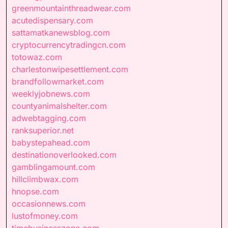
greenmountainthreadwear.com
acutedispensary.com
sattamatkanewsblog.com
cryptocurrencytradingcn.com
totowaz.com
charlestonwipesettlement.com
brandfollowmarket.com
weeklyjobnews.com
countyanimalshelter.com
adwebtagging.com
ranksuperior.net
babystepahead.com
destinationoverlooked.com
gamblingamount.com
hillclimbwax.com
hnopse.com
occasionnews.com
lustofmoney.com
timebusinesszone.com