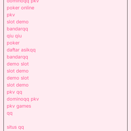
dominoqq pkv
poker online
pkv
slot demo
bandarqq
qiu qiu
poker
daftar asikqq
bandarqq
demo slot
slot demo
demo slot
slot demo
pkv qq
dominoqq pkv
pkv games
qq
situs qq