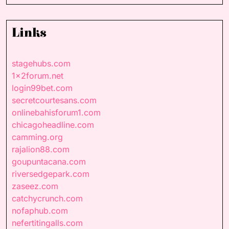
Links
stagehubs.com
1x2forum.net
login99bet.com
secretcourtesans.com
onlinebahisforum1.com
chicagoheadline.com
camming.org
rajalion88.com
goupuntacana.com
riversedgepark.com
zaseez.com
catchycrunch.com
nofaphub.com
nefertitingalls.com