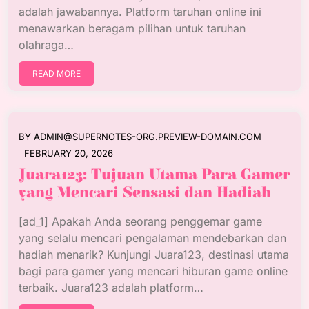
adalah jawabannya. Platform taruhan online ini
menawarkan beragam pilihan untuk taruhan
olahraga…
READ MORE
BY
ADMIN@SUPERNOTES-ORG.PREVIEW-DOMAIN.COM
FEBRUARY 20, 2026
Juara123: Tujuan Utama Para Gamer
yang Mencari Sensasi dan Hadiah
[ad_1] Apakah Anda seorang penggemar game
yang selalu mencari pengalaman mendebarkan dan
hadiah menarik? Kunjungi Juara123, destinasi utama
bagi para gamer yang mencari hiburan game online
terbaik. Juara123 adalah platform…