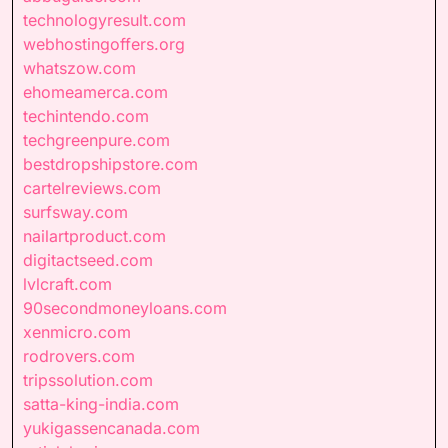
technologyresult.com
webhostingoffers.org
whatszow.com
ehomeamerca.com
techintendo.com
techgreenpure.com
bestdropshipstore.com
cartelreviews.com
surfsway.com
nailartproduct.com
digitactseed.com
lvlcraft.com
90secondmoneyloans.com
xenmicro.com
rodrovers.com
tripssolution.com
satta-king-india.com
yukigassencanada.com