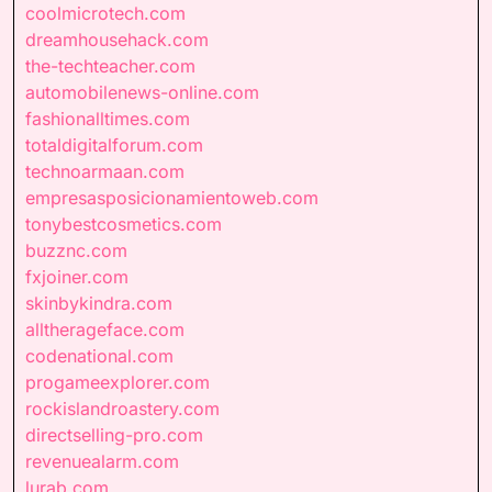
coolmicrotech.com
dreamhousehack.com
the-techteacher.com
automobilenews-online.com
fashionalltimes.com
totaldigitalforum.com
technoarmaan.com
empresasposicionamientoweb.com
tonybestcosmetics.com
buzznc.com
fxjoiner.com
skinbykindra.com
alltherageface.com
codenational.com
progameexplorer.com
rockislandroastery.com
directselling-pro.com
revenuealarm.com
lurab.com