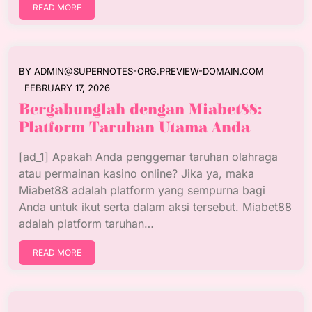
READ MORE
BY
ADMIN@SUPERNOTES-ORG.PREVIEW-DOMAIN.COM
FEBRUARY 17, 2026
Bergabunglah dengan Miabet88:
Platform Taruhan Utama Anda
[ad_1] Apakah Anda penggemar taruhan olahraga
atau permainan kasino online? Jika ya, maka
Miabet88 adalah platform yang sempurna bagi
Anda untuk ikut serta dalam aksi tersebut. Miabet88
adalah platform taruhan…
READ MORE