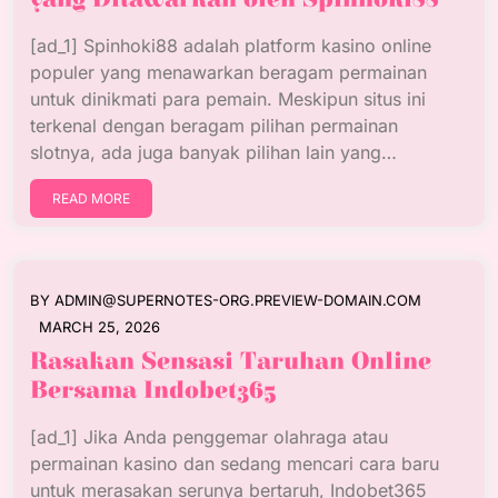
[ad_1] Spinhoki88 adalah platform kasino online
populer yang menawarkan beragam permainan
untuk dinikmati para pemain. Meskipun situs ini
terkenal dengan beragam pilihan permainan
slotnya, ada juga banyak pilihan lain yang…
READ MORE
BY
ADMIN@SUPERNOTES-ORG.PREVIEW-DOMAIN.COM
MARCH 25, 2026
Rasakan Sensasi Taruhan Online
Bersama Indobet365
[ad_1] Jika Anda penggemar olahraga atau
permainan kasino dan sedang mencari cara baru
untuk merasakan serunya bertaruh, Indobet365