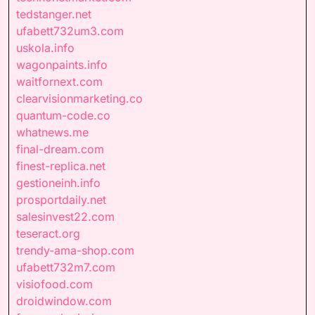
tedstanger.net
ufabett732um3.com
uskola.info
wagonpaints.info
waitfornext.com
clearvisionmarketing.co
quantum-code.co
whatnews.me
final-dream.com
finest-replica.net
gestioneinh.info
prosportdaily.net
salesinvest22.com
teseract.org
trendy-ama-shop.com
ufabett732m7.com
visiofood.com
droidwindow.com