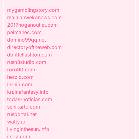
mygamblingstory.com
majalahwekonews.com
2017hoganoutlet.com
pelmanec.com
domino99qq.net
directoryoftheweb.com
donttellashton.com
rush3studio.com
roro90.com
herzio.com
in-hi5.com
krainafantasy.info
todas-noticias.com
senikartu.com
rusportal.net
watty.io
livinginthesun.info
itsriz.com