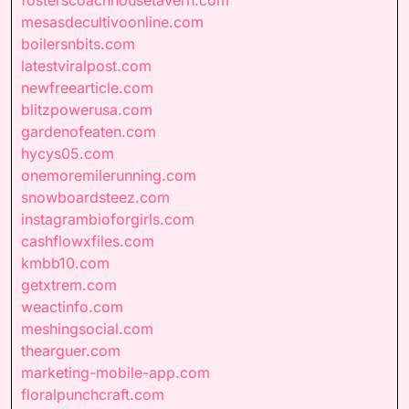
mesasdecultivoonline.com
boilersnbits.com
latestviralpost.com
newfreearticle.com
blitzpowerusa.com
gardenofeaten.com
hycys05.com
onemoremilerunning.com
snowboardsteez.com
instagrambioforgirls.com
cashflowxfiles.com
kmbb10.com
getxtrem.com
weactinfo.com
meshingsocial.com
thearguer.com
marketing-mobile-app.com
floralpunchcraft.com