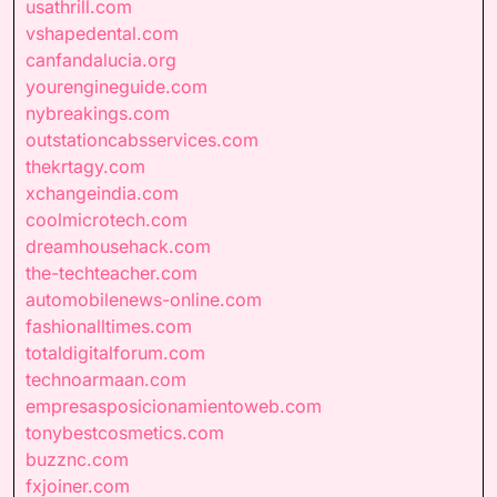
usathrill.com
vshapedental.com
canfandalucia.org
yourengineguide.com
nybreakings.com
outstationcabsservices.com
thekrtagy.com
xchangeindia.com
coolmicrotech.com
dreamhousehack.com
the-techteacher.com
automobilenews-online.com
fashionalltimes.com
totaldigitalforum.com
technoarmaan.com
empresasposicionamientoweb.com
tonybestcosmetics.com
buzznc.com
fxjoiner.com