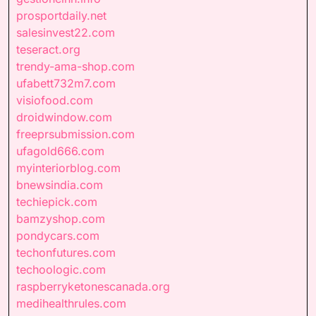
prosportdaily.net
salesinvest22.com
teseract.org
trendy-ama-shop.com
ufabett732m7.com
visiofood.com
droidwindow.com
freeprsubmission.com
ufagold666.com
myinteriorblog.com
bnewsindia.com
techiepick.com
bamzyshop.com
pondycars.com
techonfutures.com
techoologic.com
raspberryketonescanada.org
medihealthrules.com