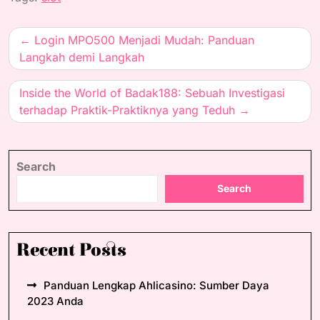
Post
Login MPO500 Menjadi Mudah: Panduan
navigation
Langkah demi Langkah
Inside the World of Badak188: Sebuah Investigasi
terhadap Praktik-Praktiknya yang Teduh
Search
Search
Recent Posts
Panduan Lengkap Ahlicasino: Sumber Daya
2023 Anda