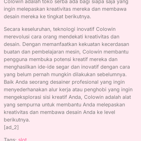
Colowin adalah toko serba ada bagi siapa saja yang
ingin melepaskan kreativitas mereka dan membawa
desain mereka ke tingkat berikutnya.
Secara keseluruhan, teknologi inovatif Colowin
merevolusi cara orang mendekati kreativitas dan
desain. Dengan memanfaatkan kekuatan kecerdasan
buatan dan pembelajaran mesin, Colowin membantu
pengguna membuka potensi kreatif mereka dan
menghasilkan ide-ide segar dan inovatif dengan cara
yang belum pernah mungkin dilakukan sebelumnya.
Baik Anda seorang desainer profesional yang ingin
menyederhanakan alur kerja atau penghobi yang ingin
mengeksplorasi sisi kreatif Anda, Colowin adalah alat
yang sempurna untuk membantu Anda melepaskan
kreativitas dan membawa desain Anda ke level
berikutnya.
[ad_2]
Tags:
slot