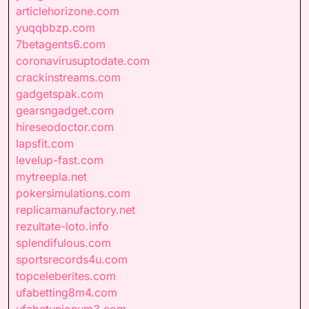
articlehorizone.com
yuqqbbzp.com
7betagents6.com
coronavirusuptodate.com
crackinstreams.com
gadgetspak.com
gearsngadget.com
hireseodoctor.com
lapsfit.com
levelup-fast.com
mytreepla.net
pokersimulations.com
replicamanufactory.net
rezultate-loto.info
splendifulous.com
sportsrecords4u.com
topceleberites.com
ufabetting8m4.com
ufabetunionum3.com