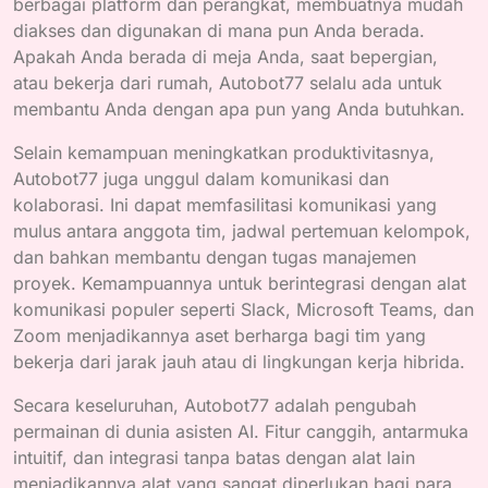
berbagai platform dan perangkat, membuatnya mudah
diakses dan digunakan di mana pun Anda berada.
Apakah Anda berada di meja Anda, saat bepergian,
atau bekerja dari rumah, Autobot77 selalu ada untuk
membantu Anda dengan apa pun yang Anda butuhkan.
Selain kemampuan meningkatkan produktivitasnya,
Autobot77 juga unggul dalam komunikasi dan
kolaborasi. Ini dapat memfasilitasi komunikasi yang
mulus antara anggota tim, jadwal pertemuan kelompok,
dan bahkan membantu dengan tugas manajemen
proyek. Kemampuannya untuk berintegrasi dengan alat
komunikasi populer seperti Slack, Microsoft Teams, dan
Zoom menjadikannya aset berharga bagi tim yang
bekerja dari jarak jauh atau di lingkungan kerja hibrida.
Secara keseluruhan, Autobot77 adalah pengubah
permainan di dunia asisten AI. Fitur canggih, antarmuka
intuitif, dan integrasi tanpa batas dengan alat lain
menjadikannya alat yang sangat diperlukan bagi para