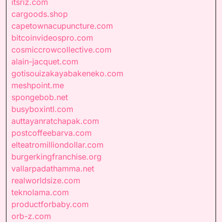
itsriz.com
cargoods.shop
capetownacupuncture.com
bitcoinvideospro.com
cosmiccrowcollective.com
alain-jacquet.com
gotisouizakayabakeneko.com
meshpoint.me
spongebob.net
busyboxintl.com
auttayanratchapak.com
postcoffeebarva.com
elteatromilliondollar.com
burgerkingfranchise.org
vallarpadathamma.net
realworldsize.com
teknolama.com
productforbaby.com
orb-z.com