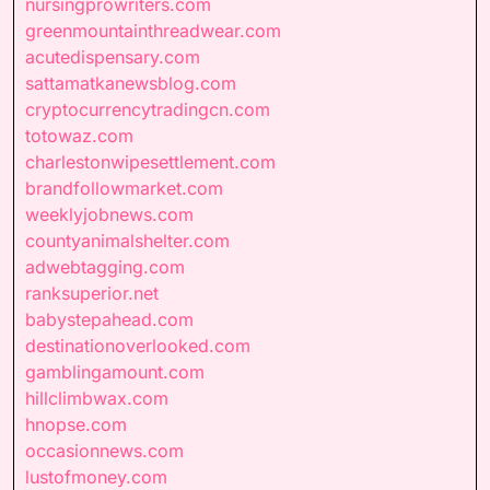
nursingprowriters.com
greenmountainthreadwear.com
acutedispensary.com
sattamatkanewsblog.com
cryptocurrencytradingcn.com
totowaz.com
charlestonwipesettlement.com
brandfollowmarket.com
weeklyjobnews.com
countyanimalshelter.com
adwebtagging.com
ranksuperior.net
babystepahead.com
destinationoverlooked.com
gamblingamount.com
hillclimbwax.com
hnopse.com
occasionnews.com
lustofmoney.com