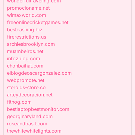
wonderfultraveling.com
promocioname.net
wimaxworld.com
freeonlinecricketgames.net
bestcashing.biz
firerestrictions.us
archiesbrooklyn.com
muambeiros.net
infozblog.com
chonbaihat.com
elblogdeoscargonzalez.com
webpromote.net
steroids-store.co
arteydecoracion.net
fithog.com
bestlaptopbestmonitor.com
georginaryland.com
roseandbasil.com
thewhitewhitelights.com