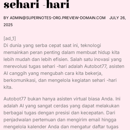
sehari -hari
BY
ADMIN@SUPERNOTES-ORG.PREVIEW-DOMAIN.COM
JULY 26,
2025
[ad_1]
Di dunia yang serba cepat saat ini, teknologi
memainkan peran penting dalam membuat hidup kita
lebih mudah dan lebih efisien. Salah satu inovasi yang
merevolusi tugas sehari -hari adalah Autobot77, asisten
AI canggih yang mengubah cara kita bekerja,
berkomunikasi, dan mengelola kegiatan sehari -hari
kita.
Autobot77 bukan hanya asisten virtual biasa Anda. Ini
adalah AI yang sangat cerdas yang dapat melakukan
berbagai tugas dengan presisi dan kecepatan. Dari
penjadwalan pertemuan dan mengirim email hingga
mengelola kalender Anda dan mengatur daftar tugas