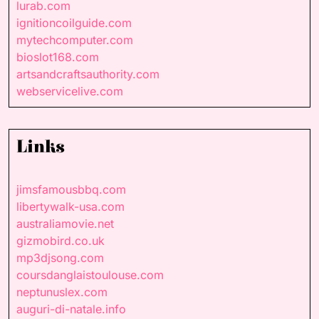
lurab.com
ignitioncoilguide.com
mytechcomputer.com
bioslot168.com
artsandcraftsauthority.com
webservicelive.com
Links
jimsfamousbbq.com
libertywalk-usa.com
australiamovie.net
gizmobird.co.uk
mp3djsong.com
coursdanglaistoulouse.com
neptunuslex.com
auguri-di-natale.info