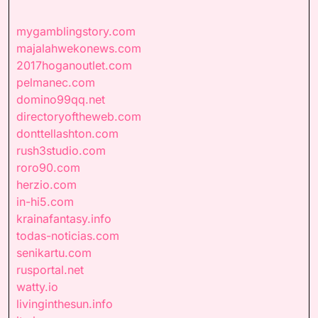
mygamblingstory.com
majalahwekonews.com
2017hoganoutlet.com
pelmanec.com
domino99qq.net
directoryoftheweb.com
donttellashton.com
rush3studio.com
roro90.com
herzio.com
in-hi5.com
krainafantasy.info
todas-noticias.com
senikartu.com
rusportal.net
watty.io
livinginthesun.info