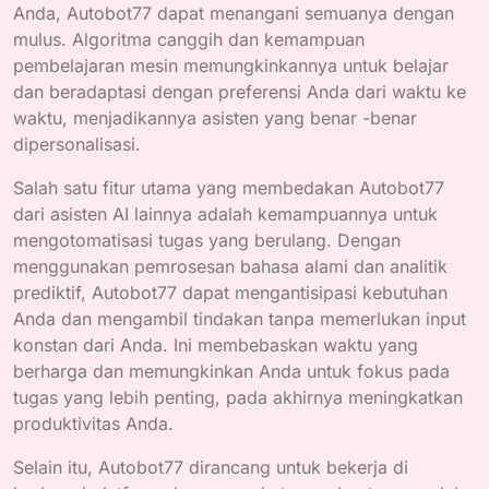
Anda, Autobot77 dapat menangani semuanya dengan
mulus. Algoritma canggih dan kemampuan
pembelajaran mesin memungkinkannya untuk belajar
dan beradaptasi dengan preferensi Anda dari waktu ke
waktu, menjadikannya asisten yang benar -benar
dipersonalisasi.
Salah satu fitur utama yang membedakan Autobot77
dari asisten AI lainnya adalah kemampuannya untuk
mengotomatisasi tugas yang berulang. Dengan
menggunakan pemrosesan bahasa alami dan analitik
prediktif, Autobot77 dapat mengantisipasi kebutuhan
Anda dan mengambil tindakan tanpa memerlukan input
konstan dari Anda. Ini membebaskan waktu yang
berharga dan memungkinkan Anda untuk fokus pada
tugas yang lebih penting, pada akhirnya meningkatkan
produktivitas Anda.
Selain itu, Autobot77 dirancang untuk bekerja di