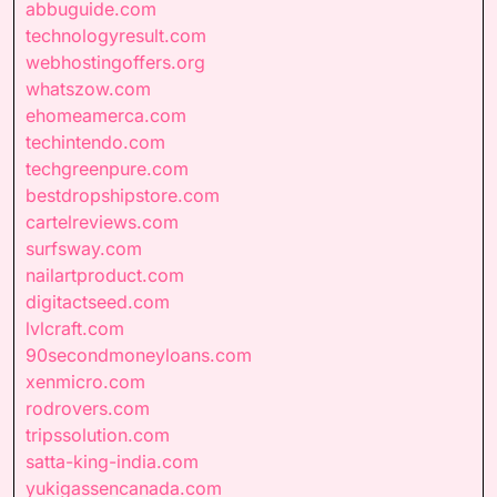
abbuguide.com
technologyresult.com
webhostingoffers.org
whatszow.com
ehomeamerca.com
techintendo.com
techgreenpure.com
bestdropshipstore.com
cartelreviews.com
surfsway.com
nailartproduct.com
digitactseed.com
lvlcraft.com
90secondmoneyloans.com
xenmicro.com
rodrovers.com
tripssolution.com
satta-king-india.com
yukigassencanada.com