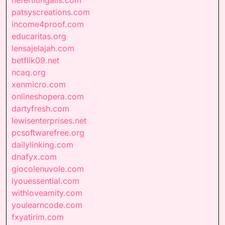
patsyscreations.com
income4proof.com
educaritas.org
lensajelajah.com
betflik09.net
ncaq.org
xenmicro.com
onlineshopera.com
dartyfresh.com
lewisenterprises.net
pcsoftwarefree.org
dailylinking.com
dnafyx.com
giocolenuvole.com
iyouessential.com
withloveamity.com
youlearncode.com
fxyatirim.com